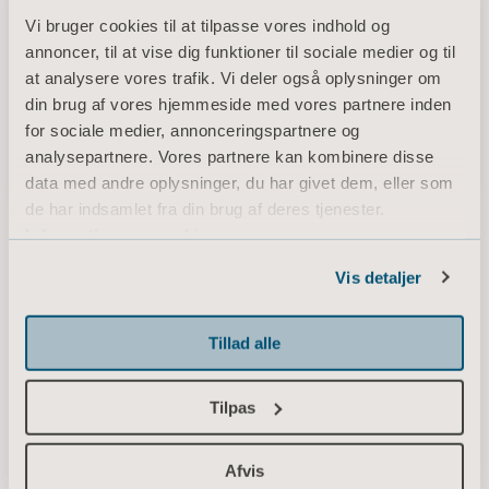
Vi bruger cookies til at tilpasse vores indhold og
annoncer, til at vise dig funktioner til sociale medier og til
at analysere vores trafik. Vi deler også oplysninger om
Flowtron Tri Pulse
din brug af vores hjemmeside med vores partnere inden
Brugervenlig manchetemballage med mindre
for sociale medier, annonceringspartnere og
affaldsspild i hele produktets levetid
analysepartnere. Vores partnere kan kombinere disse
data med andre oplysninger, du har givet dem, eller som
de har indsamlet fra din brug af deres tjenester.
Information om cookies
<p>* Kontakt din lokale forhandler for at finde ud af, om produktet er
Vis detaljer
tilgængeligt i dit land.</p>
Tillad alle
Vis mere
Tilpas
Vi er her for dig!
Afvis