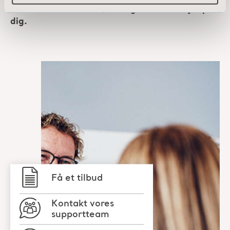
Kan du ikke finde det, du søger? Lad os hjælpe
dig.
Få et tilbud
Kontakt vores
supportteam