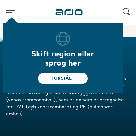
Hjem
/
/
Produkter
VTE forebyggelse
Skift region eller
VTE forebyggelse
sprog her
FORSTÅET
Arjos sortiment til forebyggelse af VTE inkluderer en
række pålidelige enheder og specialmanchetter, der
fremmer sikker og effektiv forebyggelse af VTE
(venøs tromboemboli), som er en samlet betegnelse
for DVT (dyb venetrombose) og PE (pulmonær
emboli).