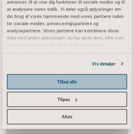
annoncer, til at vise dig funktioner til sociale medier og til
at analysere vores trafik. Vi deler også oplysninger om
din brug af vores hjemmeside med vores partnere inden
for sociale medier, annonceringspartnere og
analysepartnere. Vores partnere kan kombinere disse
Stacy
data med andre oplysninger, du har givet dem, eller som
de har indsamlet fra din brug af deres tjenester.
Stacy er tilbøjelig til at blive søvnig og
Information om cookies
tager mange hvil.
Vis detaljer
Hun har et lavt energiniveau
Det er svært at vide, om hun blot hviler
sig, eller om hun sover tungt
Tillad alle
Tilpas
Afvis