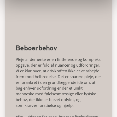
Beboerbehov
Pleje af demente er en fintfølende og kompleks
opgave,
der er fuld af nuancer og udfordringer.
Vi
er klar over,
at drivkraften ikke er at arbejde
frem mod
helbredelse. Det er snarere pleje, der
er forankret i den
grundlæggende idé om, at
bag enhver
udfordring er der et unikt
menneske med
følelsesmæssige eller fysiske
behov, der ikke er blevet opfyldt, og
som
kræver forståelse og hjælp.
Afspil videoen for at se, hvordan livskvaliteten