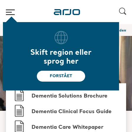
Hjem
/
...
/
/
Løsninger til sundhedssektoren
Løsninger inden for deme
Skift region eller
Lad os styrke
sprog her
bevægelsen inden for
FORSTÅET
pleje af demens
Dementia Solutions Brochure
Dementia Clinical Focus Guide
Dementia Care Whitepaper