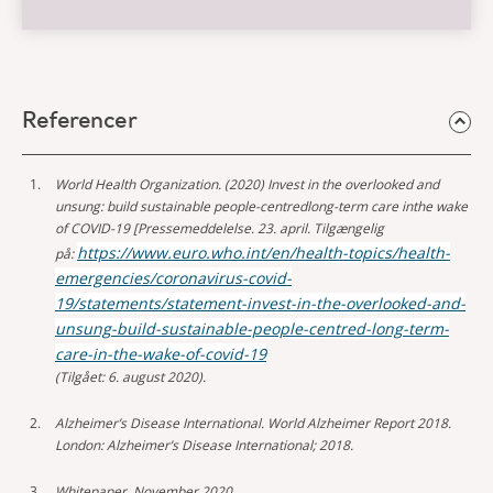
Referencer
World Health Organization. (2020) Invest in the overlooked and
unsung: build sustainable people-
centred
long-term care in
the wake
of COVID-19 [Pressemeddelelse. 23. april. Tilgængelig
https://www.euro.who.int/en/health-topics/health-
på:
emergencies/coronavirus-covid-
19/statements/statement-invest-in-the-overlooked-and-
unsung-build-sustainable-people-
centred-long-term-
care-in-the-wake-of-covid-19
(Tilgået: 6. august 2020).
Alzheimer’s Disease International. World Alzheimer Report 2018.
London: Alzheimer’s Disease International; 2018.
Whitepaper. November 2020.