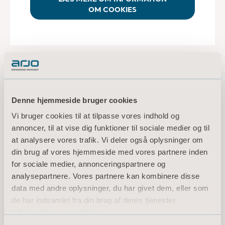
OM COOKIES
Our patents
Denne hjemmeside bruger cookies
Arjo is a market-leading supplier of medical
devices and solutions that improve quality of
Vi bruger cookies til at tilpasse vores indhold og
life for people with reduced mobility and age-
annoncer, til at vise dig funktioner til sociale medier og til
related health challenges. Our intellectual
at analysere vores trafik. Vi deler også oplysninger om
property rights are enabling access to our
din brug af vores hjemmeside med vores partnere inden
medical technologies and solutions across the
for sociale medier, annonceringspartnere og
earth.
analysepartnere. Vores partnere kan kombinere disse
data med andre oplysninger, du har givet dem, eller som
de har indsamlet fra din brug af deres tjenester.
READ MORE
Information om cookies