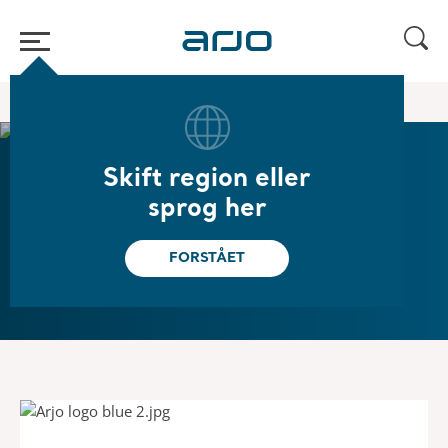
Hjem
/
/
Om os
Juridiske oplysninger
Skift region eller
sprog her
Juridiske oplysninger
FORSTÅET