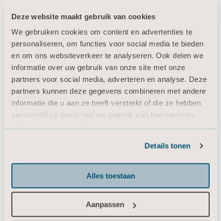
Deze website maakt gebruik van cookies
We gebruiken cookies om content en advertenties te
Producten
personaliseren, om functies voor social media te bieden
Diensten en oplossingen
en om ons websiteverkeer te analyseren. Ook delen we
informatie over uw gebruik van onze site met onze
Kennis
partners voor social media, adverteren en analyse. Deze
Over ons
partners kunnen deze gegevens combineren met andere
Neem contact met ons op
informatie die u aan ze heeft verstrekt of die ze hebben
verzameld op basis van uw gebruik van hun services.
Investeerders
Informatie over cookies
Nieuws
Details tonen
Carrière
Architecten en ontwerpers
Alles toestaan
MediaBank
Aanpassen