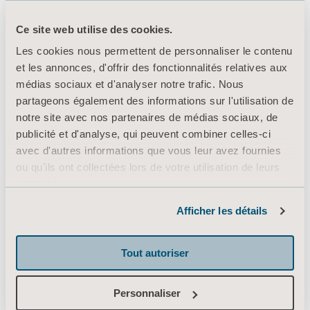
Ce site web utilise des cookies.
Produits
Les cookies nous permettent de personnaliser le contenu
et les annonces, d'offrir des fonctionnalités relatives aux
Services et solutions
médias sociaux et d'analyser notre trafic. Nous
Connaissances
partageons également des informations sur l'utilisation de
notre site avec nos partenaires de médias sociaux, de
À propos d’Arjo
publicité et d'analyse, qui peuvent combiner celles-ci
Contactez-nous
avec d'autres informations que vous leur avez fournies
ou qu'ils ont collectées lors de votre utilisation de leurs
Investisseurs
services.
Appuyer sur
Informations sur les cookies
Afficher les détails
Emploi
Architectes et prescripteurs
Tout autoriser
MediaBank
Personnaliser