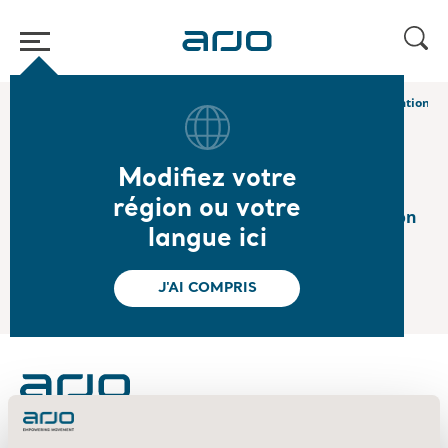
Accueil
/
...
/
/
2026
Interim report January-March 2026 – Presentation
Modifiez votre
2026.04.22
région ou votre
Interim report January-March 2026 – Presentation
langue ici
View the presentation
J'AI COMPRIS
About us