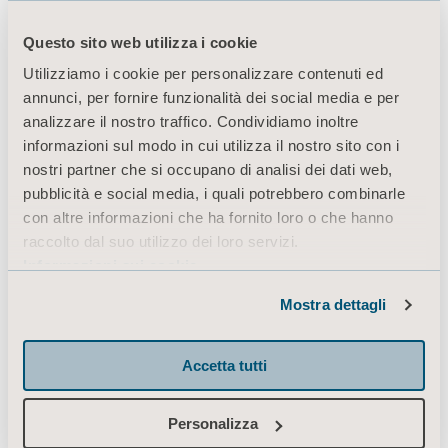
Questo sito web utilizza i cookie
Prodotti
Utilizziamo i cookie per personalizzare contenuti ed
annunci, per fornire funzionalità dei social media e per
Servizi e soluzioni
analizzare il nostro traffico. Condividiamo inoltre
Conoscenze
informazioni sul modo in cui utilizza il nostro sito con i
nostri partner che si occupano di analisi dei dati web,
Chi siamo
pubblicità e social media, i quali potrebbero combinarle
Contatti
con altre informazioni che ha fornito loro o che hanno
raccolto dal suo utilizzo dei loro servizi.
Investitori
Informazioni sui cookie
Stampa
Mostra dettagli
Opportunità di lavoro
Architetti e progettisti
Accetta tutti
Mediabank
Personalizza