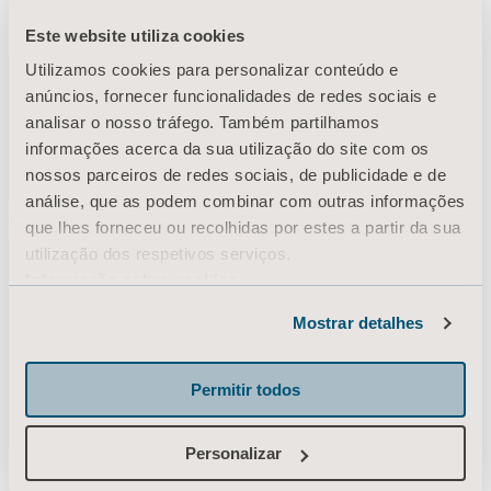
Este website utiliza cookies
Utilizamos cookies para personalizar conteúdo e
Produtos
anúncios, fornecer funcionalidades de redes sociais e
Serviços e soluções
analisar o nosso tráfego. Também partilhamos
informações acerca da sua utilização do site com os
Conhecimento
nossos parceiros de redes sociais, de publicidade e de
Sobre nós
análise, que as podem combinar com outras informações
que lhes forneceu ou recolhidas por estes a partir da sua
Entre em contato conosco
utilização dos respetivos serviços.
Investidores
Informação sobre cookies
Imprensa
Mostrar detalhes
Carreiras
Arquitetos e planejadores
Permitir todos
MediaBank
Personalizar