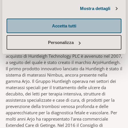
Care di Getinge.
Mostra dettagli
In costante espansione
Negli anni 2000 sono state effettuate diverse acquisizioni
Accetta tutti
aziendali per consolidare ulteriormente l'offerta in ambito
di igiene e movimentazione dei pazienti. Ad esempio, nel
Personalizza
2004 è stata acquisita BHM Medical che ha permesso di
ampliare la gamma di sollevapazienti Arjo. L'importante
acquisto di Huntleigh Technology PLC è avvenuto nel 2007,
a seguito del quale è stato creato il marchio ArjoHuntleigh.
Il primo prodotto innovativo lanciato da Huntleigh è stato il
sistema di materassi Nimbus, ancora presente nella
gamma Arjo. Il Gruppo Huntleigh operava nei settori dei
materassi speciali per il trattamento delle ulcere da
decubito, dei letti per terapia intensiva, strutture di
assistenza specializzate e case di cura, di prodotti per la
prevenzione della trombosi venosa profonda e delle
apparecchiature per la diagnostica fetale e vascolare. Per
molti anni Arjo ha rappresentato l'area commerciale
Extended Care di Getinge. Nel 2016 il Consiglio di