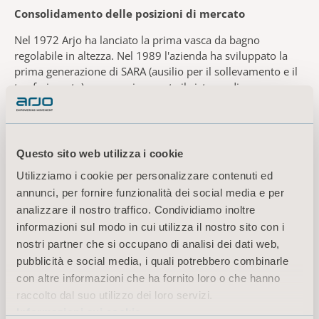
Consolidamento delle posizioni di mercato
Nel 1972 Arjo ha lanciato la prima vasca da bagno
regolabile in altezza. Nel 1989 l'azienda ha sviluppato la
prima generazione di SARA (ausilio per il sollevamento e il
trasferimento) e successivamente il sistema di
sollevamento dei pazienti Maxi Move. Lo sviluppo di
tecnologie innovative è proseguito negli anni '90 del secolo
scorso concentrandosi su prodotti per l'igiene e sistemi per
la movimentazione e il trasferimento dei pazienti.
Questo sito web utilizza i cookie
Quotazione seguita dall'acquisizione da parte di
Utilizziamo i cookie per personalizzare contenuti ed
Getinge
annunci, per fornire funzionalità dei social media e per
analizzare il nostro traffico. Condividiamo inoltre
Arjo è stata quotata per la prima volta in borsa a Stoccolma
informazioni sul modo in cui utilizza il nostro sito con i
e Londra nel 1993. All'epoca l'azienda contava circa 1.100
nostri partner che si occupano di analisi dei dati web,
dipendenti e generava un fatturato di circa 1.300 milioni di
pubblicità e social media, i quali potrebbero combinarle
SEK. Nel 1995 Arjo è stata acquisita da Getinge che ha
con altre informazioni che ha fornito loro o che hanno
successivamente ampliato l'offerta di prodotti includendo
letti medici, sollevapazienti e sistemi per il bagno. Arjo è
raccolto dal suo utilizzo dei loro servizi.
così diventata il pilastro dell'area commerciale Extended
Informazioni sui cookie