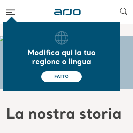
Home
/
/
Chi siamo
La nostra storia
Modifica qui la tua
La nostra storia
regione o lingua
FATTO
La nostra storia