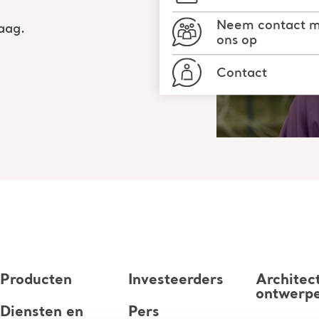
Neem contact 
aag.
ons op
Contact
Producten
Investeerders
Architec
ontwerp
Diensten en
Pers