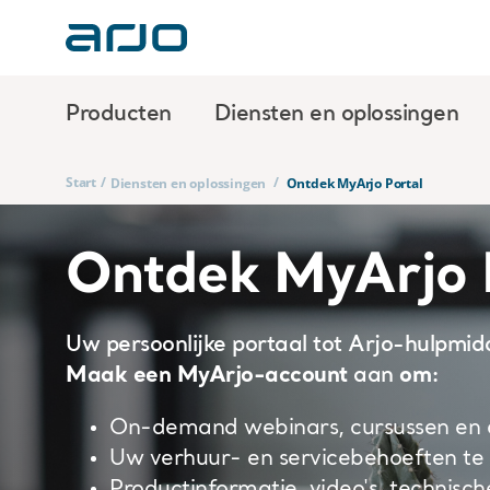
Producten
Diensten en oplossingen
Start
/
/
Diensten en oplossingen
Ontdek MyArjo Portal
Ontdek MyArjo 
​U
w persoonlijke portaal tot Arjo-hulpmid
aan
:
Maak een
MyArjo-account
om
On-demand webinars, cursussen en e-
Uw verhuur- en servicebehoeften te