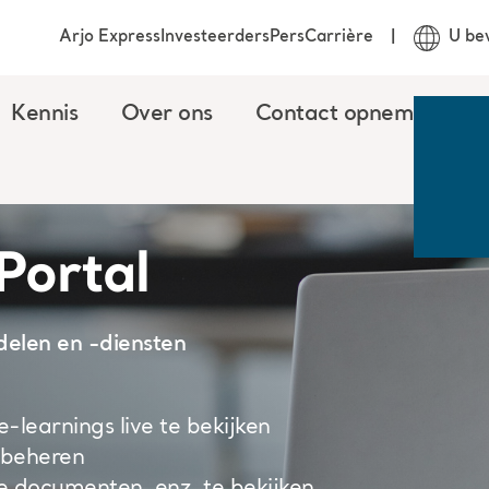
Arjo Express
Investeerders
Pers
Carrière
U be
Kennis
Over ons
Contact opnemen
Portal
delen en -diensten
learnings live te bekijken
 beheren