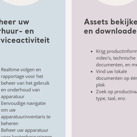
heer uw
Assets bekijk
rhuur- en
en downloade
viceactiviteit
Krijg productinform
video's,
technische
documenten, en m
Realtime volgen en
Vind uw lokale
rapportage
voor het
documenten op éé
beheer van het gebruik
plek
en onderhoud van
Zoek op productna
apparatuur
type,
taal, enz.
Eenvoudige navigatie
om
uw
apparatuurinventaris te
beheren
Beheer uw apparatuur
voor
kostenbesparingen