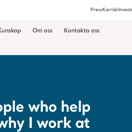
Press
Karriär
Invest
Kunskap
Om oss
Kontakta oss
ople who help
 why I work at