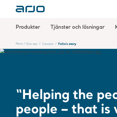
Produkter
Tjänster och lösningar
Hem
/
/
/
Om oss
Careers
Felix's story
“Helping the pe
people – that is