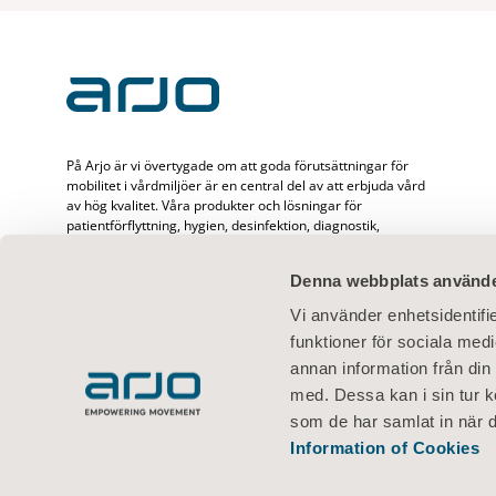
På Arjo är vi övertygade om att goda förutsättningar för
mobilitet i vårdmiljöer är en central del av att erbjuda vård
av hög kvalitet. Våra produkter och lösningar för
patientförflyttning, hygien, desinfektion, diagnostik,
behandling av bensår, förebyggande av trycksår och
ventrombos samt våra sjukvårdssängar, är utformade för att
Denna webbplats använde
främja mobilitet, säkerhet och värdighet i alla
vårdsituationer. Med 65 års erfarenhet av att förbättra
Vi använder enhetsidentifie
vardagen för patienter och vårdgivare, och ett globalt team
funktioner för sociala medi
på cirka 6 500 personer arbetar vi ständigt för att skapa
bättre resultat för människor som möter utmaningar inom
annan information från din
mobilitet.
med. Dessa kan i sin tur k
som de har samlat in när d
Information of Cookies
Användarvillkor
Sekretesspolicy
Webbpolicy
Information om cook
© 2026 Arjo · Med ensamrätt