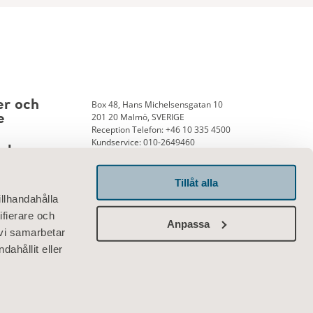
Box 48, Hans Michelsensgatan 10
er och
201 20 Malmö, SVERIGE
e
Reception Telefon: +46 10 335 4500
Kundservice: 010-2649460
nk
Tillåt alla
illhandahålla
Kontakta oss
ifierare och
Anpassa
 vi samarbetar
ahållit eller