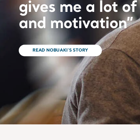
gives me a lot of
and motivation”
READ NOBUAKI'S STORY