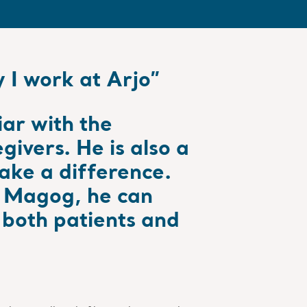
 I work at Arjo”
iar with the
givers. He is also a
ake a difference.
o Magog, he can
r both patients and