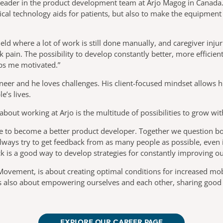
 Leader in the product development team at Arjo Magog in Canada. 
al technology aids for patients, but also to make the equipment p
field where a lot of work is still done manually, and caregiver in
pain. The possibility to develop constantly better, more efficien
eps me motivated.”
neer and he loves challenges. His client-focused mindset allows h
e’s lives.
 about working at Arjo is the multitude of possibilities to grow w
e to become a better product developer. Together we question bo
ways try to get feedback from as many people as possible, even if
ack is a good way to develop strategies for constantly improving ou
vement, is about creating optimal conditions for increased mobili
t is also about empowering ourselves and each other, sharing goo
EXPLORE OUR CAREER PAGE