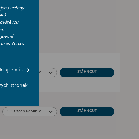
jsou určeny
elů
návštěvou
em
gování
 prostředku
ktujte nás
CS Czech Republic
STÁHNOUT
vých stránek
CS Czech Republic
STÁHNOUT