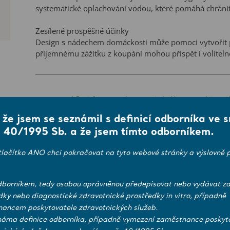
systematické oplachování vodou, které pomáhá chránit 
Zesílené prospěšné účinky
Design s nádechem domáckosti může pomoci vytvořit p
příjemnému zážitku z koupání mohou přispět i voliteln
Umožňuje použití jedním ošetřovatelem
Vana Classic Line 2, která je kompatibilní s mobilním
pečovatel zajistil optimální koupel pro klienty s různ
* Pro informace o dostupnosti výrobku pro prodej ve va
vany zajišťuje, aby ošetřující personál mohl provádět 
, že jsem se seznámil s definicí odborníka ve 
a mohl se plně soustředit na péči o něj.
 40/1995 Sb. a že jsem tímto odborníkem.
Zobra
tlačítko ANO chci pokračovat na tyto webové stránky a výslovně p
borníkem, tedy osobou oprávněnou předepisovat nebo vydávat zd
dky nebo diagnostické zdravotnické prostředky in vitro, případně
Prozkoumat výrobek
ancem poskytovatele zdravotnických služeb.
náma definice odborníka, případně vymezení zaměstnance poskyt