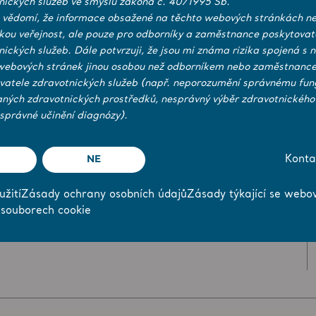
nických služeb ve smyslu zákona č. 40/1995 Sb.
 vědomí, že informace obsažené na těchto webových stránkách ne
KE STAŽENÍ (2)
SOUVISEJÍCÍ VÝROBKY (3)
ckou veřejnost, ale pouze pro odborníky a zaměstnance poskytovat
nických služeb. Dále potvrzuji, že jsou mi známa rizika spojená s 
webových stránek jinou osobou než odborníkem nebo zaměstnanc
vatele zdravotnických služeb (např. neporozumění správnému fun
aných zdravotnických prostředků, nesprávný výběr zdravotnického
správné učinění diagnózy).
NE
Konta
žití
Zásady ochrany osobních údajů
Zásady týkající se webo
 souborech cookie