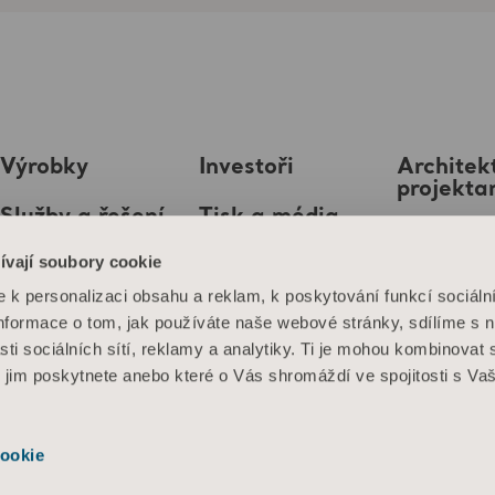
Výrobky
Investoři
Architekt
projekta
Služby a řešení
Tisk a média
MediaB
ívají soubory cookie
Znalosti
Kariéra
k personalizaci obsahu a reklam, k poskytování funkcí sociáln
O nás
Informace o tom, jak používáte naše webové stránky, sdílíme s 
sti sociálních sítí, reklamy a analytiky. Ti je mohou kombinovat 
Kontaktujte nás
é jim poskytnete anebo které o Vás shromáždí ve spojitosti s Va
ookie
se webových stránek
Informace o souborech cookie