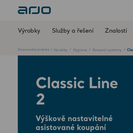
Výrobky
Služby a řešení
Znalosti
Domovská stránka
/
/
/
/
Výrobky
Hygiena
Koupací systémy
Cla
Classic Line
2
Výškově nastavitelné
asistované koupání