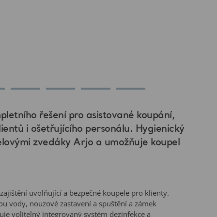
pletního řešení pro asistované koupání,
lientů i ošetřujícího personálu. Hygienický
upelovými zvedáky Arjo a umožňuje koupel
ajištění uvolňující a bezpečné koupele pro klienty.
otou vody, nouzové zastavení a spuštění a zámek
je volitelný integrovaný systém dezinfekce a