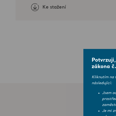
Ke stažení
Potvrzuji
zákona č.
Kliknutím na 
následující:
Jsem od
prostře
zaměstn
Je mi z