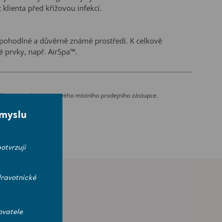
klienta před křížovou infekcí.
ohodlné a důvěrně známé prostředí. K celkově
é prvky, např. AirSpa™.
i a koupelnovými zvedáky Arjo, umožňuje, aby jeden
ou úrovní funkční mobility. Možnost výškového nastavení
ší zemi se obraťte na svého místního prodejního zástupce.
koupel klienta v ergonomické a bezpečné pracovní poloze
smyslu
zit více
otvrzuji
ravotnické
ovatele