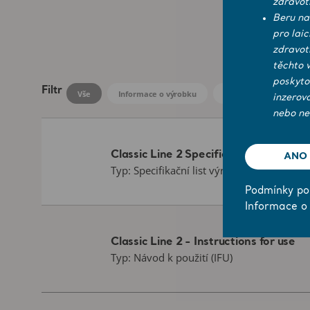
zdravot
Beru na
pro lai
zdravot
těchto 
poskyto
Filtr
Vše
Informace o výrobku
Technické specifikace
inzerov
nebo ne
Classic Line 2 Specification Sheet
ANO
Typ: Specifikační list výrobku
Podmínky pou
Informace o
Classic Line 2 - Instructions for use
Typ: Návod k použití (IFU)