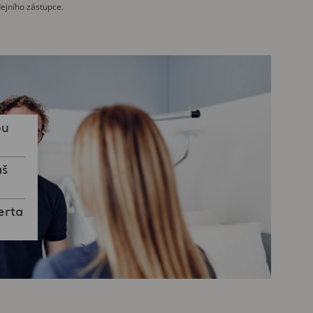
ejního zástupce.
ou
áš
erta