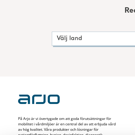
Re
Välj land
På Arjo är vi övertygade om att goda förutsättningar för
mobilitet i vårdmiljöer är en central del av att erbjuda vård
av hög kvalitet. Våra produkter och lösningar för
patientförflyttning, hygien, desinfektion, diagnostik,