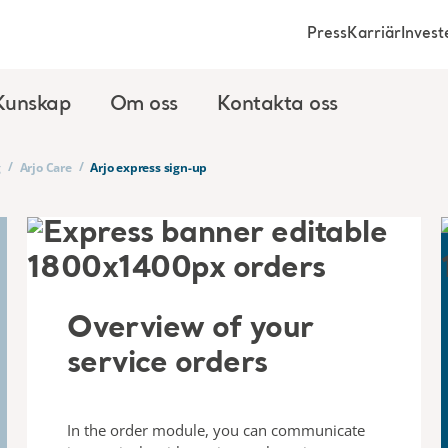
Press
Karriär
Invest
Kunskap
Om oss
Kontakta oss
/
/
g
Arjo Care
Arjo express sign-up​
Overview of your
service orders
In the order module, you can communicate