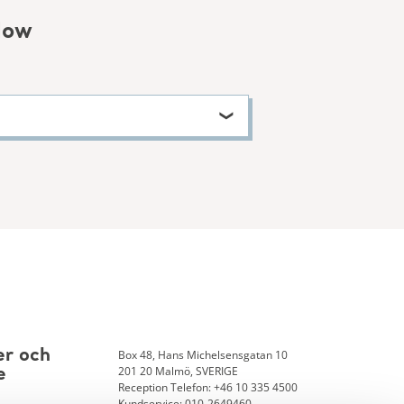
low
Box 48, Hans Michelsensgatan 10
er och
201 20 Malmö, SVERIGE
e
Reception Telefon: +46 10 335 4500
Kundservice: 010-2649460