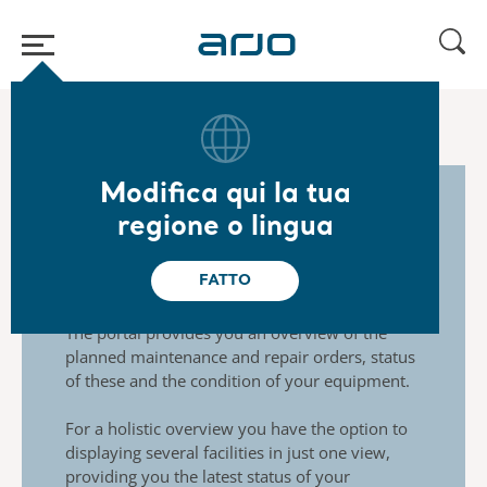
Home
/
...
/
/
Arjo Care
Arjo express sign-up​
Modifica qui la tua
regione o lingua
Overview of your
equipment
FATTO
The portal provides you an overview of the
planned
maintenance and repair orders, status
of these and the
condition of your equipment.
For a holistic overview you have the option to
displaying
several facilities in just one view,
providing you the latest
status of your