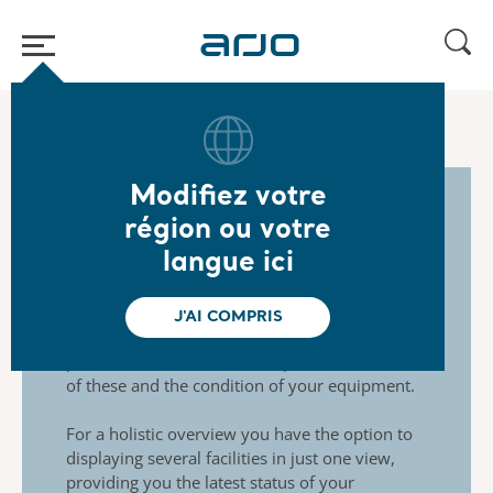
Accueil
/
...
/
/
Arjo Service
Arjo express sign-up​
Modifiez votre
région ou votre
Overview of your
langue ici
equipment
J'AI COMPRIS
The portal provides you an overview of the
planned
maintenance and repair orders, status
of these and the
condition of your equipment.
For a holistic overview you have the option to
displaying
several facilities in just one view,
providing you the latest
status of your