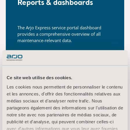
Reports & dashboards
The Arjo Express service portal dashboard
provides a
comprehensive overview of all
maintenance-relevant data.
Arjo Express service portal features include:
Ce site web utilise des cookies.
24/7 access to maintenance requests,
Les cookies nous permettent de personnaliser le contenu
work reports and compliance
et les annonces, d'offrir des fonctionnalités relatives aux
documentation
médias sociaux et d'analyser notre trafic. Nous
Real-time information on service
partageons également des informations sur l'utilisation de
notre site avec nos partenaires de médias sociaux, de
maintenance, repair activities and their
publicité et d'analyse, qui peuvent combiner celles-ci
respective status
avec d'autres informations que vous leur avez fournies