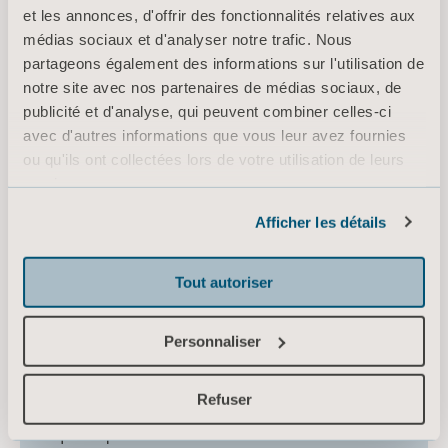
et les annonces, d'offrir des fonctionnalités relatives aux
médias sociaux et d'analyser notre trafic. Nous
partageons également des informations sur l'utilisation de
notre site avec nos partenaires de médias sociaux, de
Actualisez vos
publicité et d'analyse, qui peuvent combiner celles-ci
avec d'autres informations que vous leur avez fournies
connaissances grâce aux
ou qu'ils ont collectées lors de votre utilisation de leurs
webinaires de la Global
services.
Academy d'Arjo
Informations sur les cookies
Afficher les détails
Outre le soutien interne et la
formation en groupe, vous pouvez
Tout autoriser
également suivre des webinaires. Ils
vous présentent des professionnels de
Personnaliser
la santé internationaux. Ils partagent
leur expertise sur les sujets
Refuser
d'actualité, les risques et les solutions
pratiques. Vous affinez vos