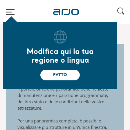
Home
/
...
/
/
Assistenza Arjo
Iscrizione ad Arjo Express​
Modifica qui la tua
regione o lingua
Panoramica delle
attrezzature
FATTO
Il portale offre una panoramica delle richieste
di manutenzione e riparazione programmate,
del loro stato e delle condizioni delle vostre
attrezzature.
Per una panoramica completa, è possibile
visualizzare più strutture in un'unica finestra,