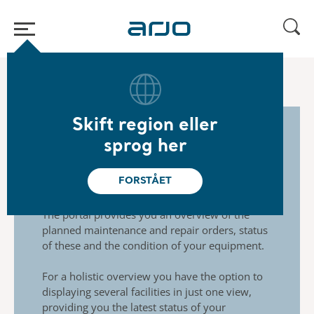
Hjem
/
...
/
/
Arjo Care
Arjo express sign-up​
Skift region eller
sprog her
Overview of your
equipment
FORSTÅET
The portal provides you an overview of the
planned
maintenance and repair orders, status
of these and the
condition of your equipment.
For a holistic overview you have the option to
displaying
several facilities in just one view,
providing you the latest
status of your