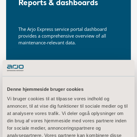
Reports & dashboards
The Arjo Express service portal dashboard
provides a
comprehensive overview of all
maintenance-relevant data.
Arjo Express service portal features include:
24/7 access to maintenance requests,
Denne hjemmeside bruger cookies
work reports and compliance
Vi bruger cookies til at tilpasse vores indhold og
documentation
annoncer, til at vise dig funktioner til sociale medier og til
Real-time information on service
at analysere vores trafik. Vi deler også oplysninger om
din brug af vores hjemmeside med vores partnere inden
maintenance, repair activities and their
for sociale medier, annonceringspartnere og
respective status
analysepartnere. Vores partnere kan kombinere disse