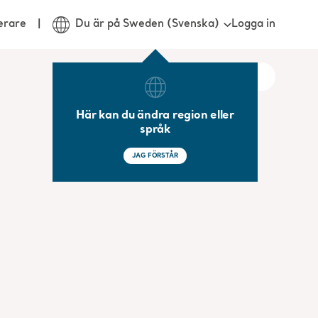
Logga in
erare
Du är på Sweden (Svenska)
Här kan du ändra region eller
språk
JAG FÖRSTÅR