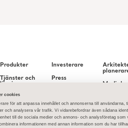
Produkter
Investerare
Arkitekt
planerar
Tjänster och
Press
lösningar
Mediaba
Karriär
r cookies
Kunskap
rare för att anpassa innehållet och annonserna till användarna, t
Om oss
er och analysera vår trafik. Vi vidarebefordrar även sådana ident
 enhet till de sociala medier och annons- och analysföretag som
Kontakta oss
ombinera informationen med annan information som du har tillhand