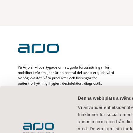
På Arjo är vi övertygade om att goda förutsättningar för
mobilitet i vårdmiljöer är en central del av att erbjuda vård
av hög kvalitet. Våra produkter och lösningar för
patientförflyttning, hygien, desinfektion, diagnostik,
behandling av bensår, förebyggande av trycksår och
ventrombos samt våra sjukvårdssängar, är utformade för att
Denna webbplats använde
främja mobilitet, säkerhet och värdighet i alla
vårdsituationer. Med 65 års erfarenhet av att förbättra
Vi använder enhetsidentifie
vardagen för patienter och vårdgivare, och ett globalt team
funktioner för sociala medi
på cirka 6 500 personer arbetar vi ständigt för att skapa
bättre resultat för människor som möter utmaningar inom
annan information från din
mobilitet.
med. Dessa kan i sin tur k