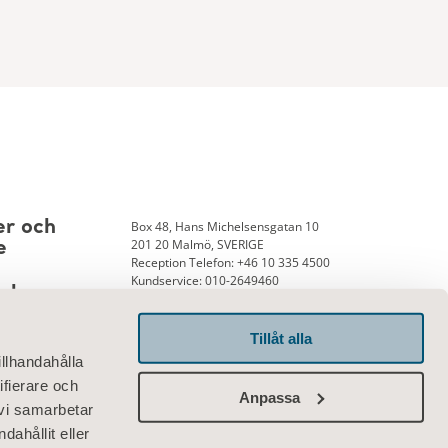
Box 48, Hans Michelsensgatan 10
er och
201 20 Malmö, SVERIGE
e
Reception Telefon: +46 10 335 4500
Kundservice: 010-2649460
nk
Tillåt alla
illhandahålla
Kontakta oss
ifierare och
Anpassa
 vi samarbetar
ahållit eller