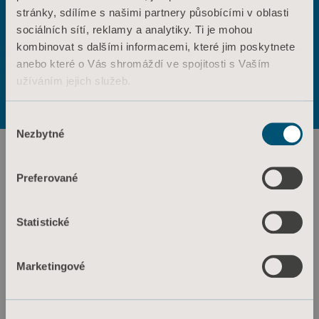
stránky, sdílíme s našimi partnery působícími v oblasti
ANO
NE
sociálních sítí, reklamy a analytiky. Ti je mohou
Kontaktujte nás
kombinovat s dalšími informacemi, které jim poskytnete
Výrobky
anebo které o Vás shromáždí ve spojitosti s Vaším
Služby a řešení
Podmínky použití
Zásady ochrany osobních údajů
užíváním jejich služeb.
Zásady týkající se webových stránek
Znalosti
Informace o souborech cookie
Informace o souborech cookie
Výběr
O nás
Nezbytné
souhlasu
Kontaktujte nás
Investoři
Preferované
Tisk a média
Statistické
Kariéra
Architekti a projektanti
Marketingové
MediaBank