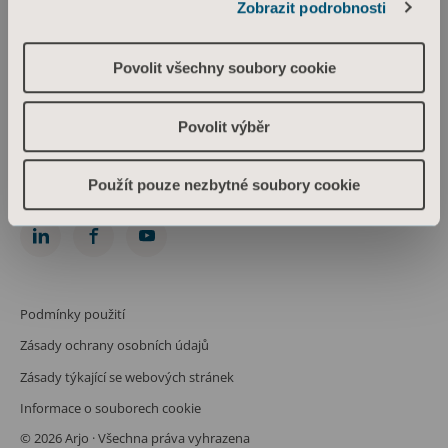
Zobrazit podrobnosti
Arjo Czech Republic s.r.o.
Škrétova 490/12
120 00 Praha 2
Povolit všechny soubory cookie
Česká republika
IČO: 469 62 549
Spis. zn.: C 274238 vedená u Městského soudu v Praze
Povolit výběr
Phone: +420 225 092 388
info.cz@arjo.com
Použít pouze nezbytné soubory cookie
Spojte se s námi
Podmínky použití
Zásady ochrany osobních údajů
Zásady týkající se webových stránek
Informace o souborech cookie
© 2026 Arjo · Všechna práva vyhrazena