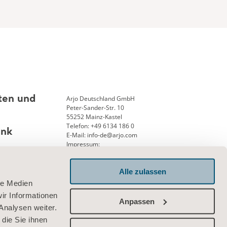
Arjo Deutschland GmbH
ten und
Peter-Sander-Str. 10
55252 Mainz-Kastel
Telefon: +49 6134 186 0
ank
E-Mail: info-de@arjo.com
Impressum:
Geschäftsführung: Andreas Aerni
Amtsgericht Wiesbaden 25, HRB 12913
Alle zulassen
USTID-Nr. DE 126341715
le Medien
Verbinden Sie sich mit uns
ir Informationen
Anpassen
Analysen weiter.
die Sie ihnen