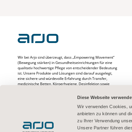
Wir bei Arjo sind überzeugt, dass „Empowering Movement“
(Bewegung stärken) in Gesundheitseinrichtungen für eine
qualitativ hochwertige Pflege von entscheidender Bedeutung
ist. Unsere Produkte und Lösungen sind darauf ausgelegt,
eine sichere und würdevolle Erfahrung durch Transfer,
medizinische Betten, Körperhygiene, Desinfektion sowie
Prävention von druckbedingten Verletzungen und venöser
Thromboembolie zu fördern. Wir beschäftigen mehr als
Diese Webseite verwende
6500 Menschen weltweit und verfügen über mehr als 65
Jahre Erfahrung im Umgang mit Patienten/Bewohnern und
Wir verwenden Cookies, um
medizinischem Fachpersonal. Außerdem setzen wir uns für
anbieten zu können und di
bessere klinische Ergebnisse für Menschen ein, deren
zu Ihrer Verwendung unser
Mobilität beeinträchtigt ist.
Unsere Partner führen die