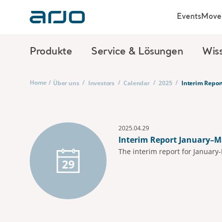
Events
Move 
Produkte
Service & Lösungen
Wis
Home
/
/
/
/
/
Über uns
Investors
Calendar
2025
Interim Repor
2025.04.29
Interim Report January–M
The interim report for January
29