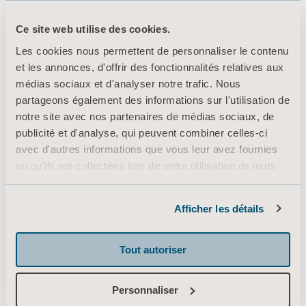
Ce site web utilise des cookies.
Produits
Les cookies nous permettent de personnaliser le contenu
et les annonces, d'offrir des fonctionnalités relatives aux
Services et solutions
médias sociaux et d'analyser notre trafic. Nous
Connaissances
partageons également des informations sur l'utilisation de
notre site avec nos partenaires de médias sociaux, de
À propos d’Arjo
publicité et d'analyse, qui peuvent combiner celles-ci
Contactez-nous
avec d'autres informations que vous leur avez fournies
ou qu'ils ont collectées lors de votre utilisation de leurs
Investisseurs
services.
Appuyer sur
Informations sur les cookies
Afficher les détails
Emploi
Architectes et prescripteurs
Tout autoriser
MediaBank
Personnaliser