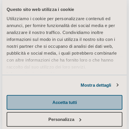
Questo sito web utilizza i cookie
Utilizziamo i cookie per personalizzare contenuti ed
Prodotti
annunci, per fornire funzionalità dei social media e per
Servizi e soluzioni
analizzare il nostro traffico. Condividiamo inoltre
informazioni sul modo in cui utilizza il nostro sito con i
Conoscenze
nostri partner che si occupano di analisi dei dati web,
Chi siamo
pubblicità e social media, i quali potrebbero combinarle
con altre informazioni che ha fornito loro o che hanno
Contatti
raccolto dal suo utilizzo dei loro servizi.
Investitori
Informazioni sui cookie
Stampa
Mostra dettagli
Opportunità di lavoro
Architetti e progettisti
Accetta tutti
Mediabank
Personalizza