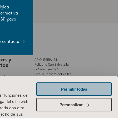
igida
normativa
"Sí" para
e contacto
ARJO IBERIA, S.L
tos y
Poligono Can Salvatella
stas
c/ Cabanyes 1-7
08210 Barberà del Valles
ank
Barcelona – Spain
Phone:
+34 931 315 999
Permitir todas
er funciones de
Contáctenos
ga del sitio web
Personalizar
arla con otra
 hecho de sus