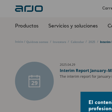
Carre
Productos
Servicios y soluciones
C
Inicio
/
/
/
/
/
Quiénes somos
Investors
Calendar
2025
Interim
2025.04.29
Interim Report January–M
The interim report for January
29
El conten
profesion