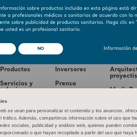
información sobre productos incluida en esta página está dir
te a profesionales médicos o sanitarios de acuerdo con la 
ente sobre publicidad de productos sanitarios. Haga clic en 
e usted es un profesional sanitario.
NO
Información d
Productos
Inversores
Arquitec
proyecti
Servicios y
Prensa
soluciones
MediaB
Empleo
ies
Conocimientos
web se usan para personalizar el contenido y los anuncios, ofrec
Quiénes somos
el tráfico. Además, compartimos información sobre el uso que ha
edes sociales, publicidad y análisis web, quienes pueden combin
Contacto
proporcionado o que hayan recopilado a partir del uso que haya