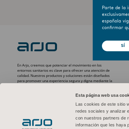
Parte de la 
exclusivamen
española vig
confirmar qu
SÍ
En Arjo, creemos que potenciar el movimiento en los
entornos sanitarios es clave para ofrecer una atención de
calidad. Nuestros productos y soluciones están diseñados
para promover una experiencia segura y digna mediante la
movilización de pacientes, camas médicas, higiene personal,
desinfección, diagnóstico y la prevención de lesiones por
Esta página web usa cook
presión y tromboembolismo venoso. Con más de 6500
personas en todo el mundo y 65 años cuidando de pacientes
Las cookies de este sitio 
y profesionales sanitarios, nos comprometemos a lograr
redes sociales y analizar 
resultados más saludables para las personas que se
enfrentan a retos de movilidad.
con nuestros partners de r
información que les haya 