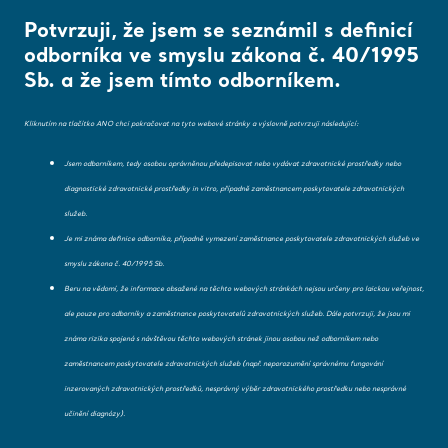
Potvrzuji, že jsem se seznámil s definicí
odborníka ve smyslu zákona č. 40/1995
Sb. a že jsem tímto odborníkem.
Domovská stránka
/
...
/
/
Nosítka a vozíky
Lifeguard 55
Kliknutím na tlačítko ANO chci pokračovat na tyto webové stránky a výslovně potvrzuji následující:
Jsem odborníkem, tedy osobou oprávněnou předepisovat nebo vydávat zdravotnické prostředky nebo
Zde změňte region
Lifeguard 55
diagnostické zdravotnické prostředky in vitro, případně zaměstnancem poskytovatele zdravotnických
nebo jazyk
služeb.
Je mi známa definice odborníka, případně vymezení zaměstnance poskytovatele zdravotnických služeb ve
CHÁPU
smyslu zákona č. 40/1995 Sb.
Beru na vědomí, že informace obsažené na těchto webových stránkách nejsou určeny pro laickou veřejnost,
ale pouze pro odborníky a zaměstnance poskytovatelů zdravotnických služeb. Dále potvrzuji, že jsou mi
známa rizika spojená s návštěvou těchto webových stránek jinou osobou než odborníkem nebo
Přehled
zaměstnancem poskytovatele zdravotnických služeb (např. neporozumění správnému fungování
inzerovaných zdravotnických prostředků, nesprávný výběr zdravotnického prostředku nebo nesprávné
učinění diagnózy).
Lifeguard® 55 je vysoce specializovaný