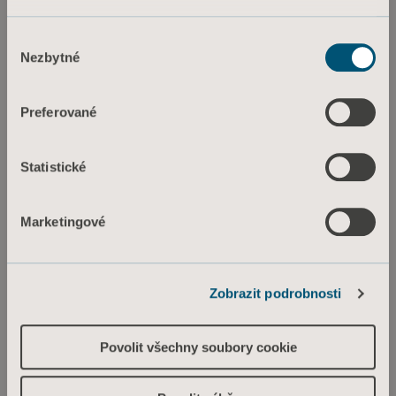
STÁHNOUT
Informace o souborech cookie
Výběr
Nezbytné
souhlasu
* Pro informace o dostupnosti výrobku pro prodej ve vaší zemi se obraťte
na svého místního prodejního zástupce.
Preferované
Statistické
Jsme tu pro Vás!
Marketingové
Nedaří se Vám najít, co jste hledali? Pomůžeme
Vám.
Zobrazit podrobnosti
Povolit všechny soubory cookie