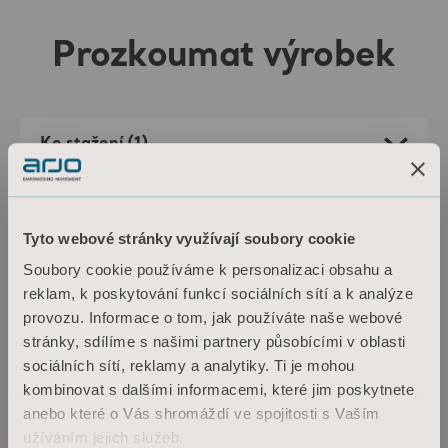
dekubitů.
Prozkoumat výrobek
Ke stažení (1)
Filtr
Tyto webové stránky využívají soubory cookie
Vše
Technické specifikace
Soubory cookie používáme k personalizaci obsahu a
reklam, k poskytování funkcí sociálních sítí a k analýze
provozu. Informace o tom, jak používáte naše webové
Lifeguard LG55 - Instructions for use
stránky, sdílíme s našimi partnery působícími v oblasti
Typ: Návod k použití (IFU)
sociálních sítí, reklamy a analytiky. Ti je mohou
kombinovat s dalšími informacemi, které jim poskytnete
anebo které o Vás shromáždí ve spojitosti s Vaším
CS Czech Republic
užíváním jejich služeb.