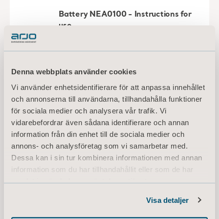
Carendo - Instructions for use
Typ: Bruksanvisning (IFU)
SV Sweden
Denna webbplats använder cookies
LADDA NED
Vi använder enhetsidentifierare för att anpassa innehållet
och annonserna till användarna, tillhandahålla funktioner
för sociala medier och analysera vår trafik. Vi
vidarebefordrar även sådana identifierare och annan
* Vänligen kontrollera produktens tillgänglighet på marknaden med din
lokala säljare.
information från din enhet till de sociala medier och
annons- och analysföretag som vi samarbetar med.
Dessa kan i sin tur kombinera informationen med annan
information som du har tillhandahållit eller som de har
samlat in när du har använt deras tjänster.
Information of Cookies
Visa detaljer
Explore related