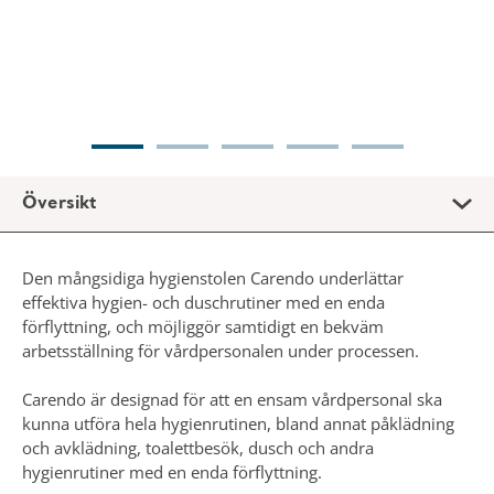
Den mångsidiga hygienstolen Carendo underlättar
effektiva hygien- och duschrutiner med en enda
förflyttning, och möjliggör samtidigt en bekväm
arbetsställning för vårdpersonalen under processen.
Carendo är designad för att en ensam vårdpersonal ska
kunna utföra hela hygienrutinen, bland annat påklädning
och avklädning, toalettbesök, dusch och andra
hygienrutiner med en enda förflyttning.
Höjden och lutningen på Carendo kan justeras, så att både
vårdpersonalen och patienten kan placera sig som de vill
under hygienrutinen.
Designad med tanke på Carl och Doris.
* Vänligen kontrollera produktens tillgänglighet på marknaden med din
lokala säljare.