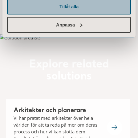
solutions
Tillåt alla
Anpassa
Arkitekter och planerare
Vi har pratat med arkitekter över hela
världen för att ta reda på mer om deras
process och hur vi kan stötta dem.
Resultatet är onlineguiden Arjo Guide
för Arkitekter och Planerare.
Vi är här för dig!