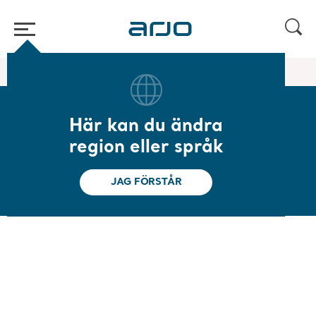
Hem
/
...
/
/
Duschsystem
Carendo
Här kan du ändra
Carendo
region eller språk
Mångsidig hygienstol
JAG FÖRSTÅR
Översikt