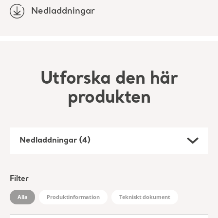
Nedladdningar (4)
Filter
Alla
Produktinformation
Tekniskt dokument
Showering solutions brochure
Typ: Broschyr
SV Sweden
LADDA NED