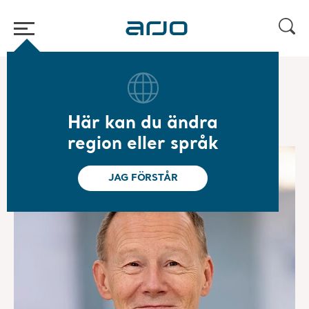
Hem
/
...
/
/
Bolagsstyrning
Styrelse
Här kan du ändra
region eller språk
JAG FÖRSTÅR