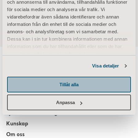
och annonserna till användarna, tillhandahålla funktioner
Andra pågående uppdrag/befattningar –
för sociala medier och analysera vår trafik. Vi
Innehav (eget och närståendes): –
vidarebefordrar även sådana identifierare och annan
information från din enhet till de sociala medier och
annons- och analysföretag som vi samarbetar med.
Dessa kan i sin tur kombinera informationen med annan
information som du har tillhandahållit eller som de har
samlat in när du har använt deras tjänster.
Information of Cookies
Visa detaljer
About us
Tillåt alla
Produkter
Anpassa
Tjänster och lösningar
Kunskap
Om oss