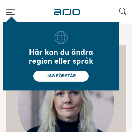
Hem
/
...
/
/
Styrelse
Madelene Carlsson
Här kan du ändra
region eller språk
JAG FÖRSTÅR