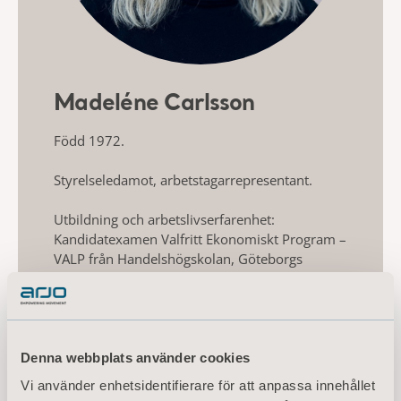
Madeléne Carlsson
Född 1972.
Styrelseledamot, arbetstagarrepresentant.
Utbildning och arbetslivserfarenhet:
Kandidatexamen Valfritt Ekonomiskt Program –
VALP från Handelshögskolan, Göteborgs
universitet, Griffith University Australia,
Högskolan i Halmstad. Inriktning
Ekonomi/Marknadsföring/Ledarskap och
Organisation. Tidigare erfarenhet som
produktchef i Olympus samt produktspecialist i
Denna webbplats använder cookies
Nordic Drugs och Astra Zeneca. Anställd i Arjos
Vi använder enhetsidentifierare för att anpassa innehållet
dotterbolag ArjoHuntleigh AB