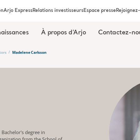
on
Arjo Express
Relations investisseurs
Espace presse
Rejoignez
aissances
À propos d’Arjo
Contactez-no
/
tors
Madelene Carlsson
 Bachelor's degree in
anization from the School of