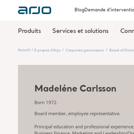
Blog
Demande d'interventi
Produits
Services et solutions
Conn
Accueil
/
/
/
À propos d'Arjo
Corporate governance
Board of Direc
Madeléne Carlsson
Born 1972.
Board member, employee representative.
Principal education and professional experience:
Business Finance, Marketing and Leadership/Org