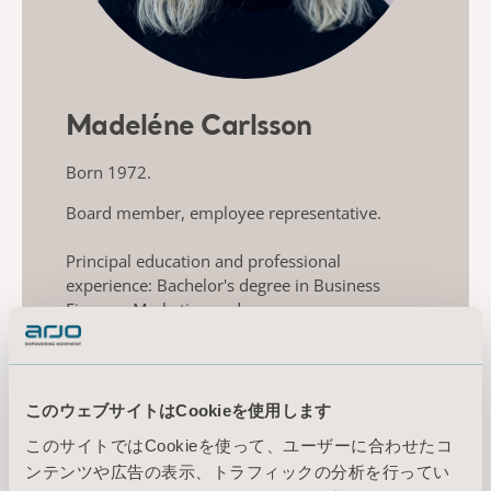
Madeléne Carlsson
Born 1972.
Board member, employee representative.
Principal education and professional
experience: Bachelor's degree in Business
Finance, Marketing and
Leadership/Organization from the School of
Business, Economics and Law at the University
of Gothenburg, Griffith University, Australia
and Halmstad University. Previous experience
このウェブサイトはCookieを使用します
as Product manager at Olympus and Product
このサイトではCookieを使って、ユーザーに合わせたコ
specialist at Nordic Drugs and AstraZeneca.
ンテンツや広告の表示、トラフィックの分析を行ってい
Employed in Arjo’s subsidiary, ArjoHuntleigh