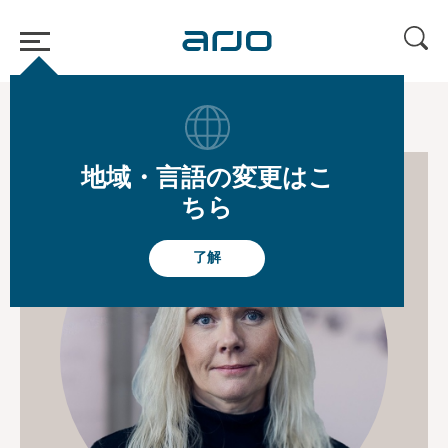
ホーム
/
...
/
/
Board of Directors
Madelene Carlsson
地域・言語の変更はこ
ちら
了解