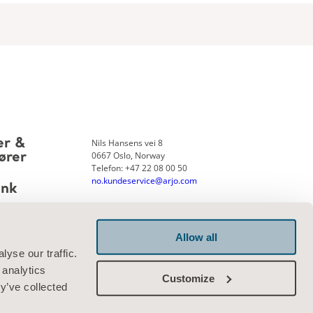
Nils Hansens vei 8
er &
0667 Oslo, Norway
ører
Telefon: +47 22 08 00 50
no.kundeservice@arjo.com
ank
Allow all
Kontakt oss
yse our traffic.
 analytics
Customize
y’ve collected