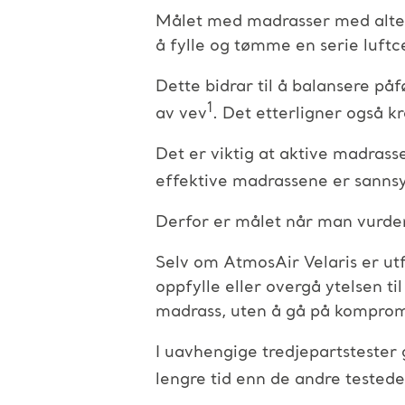
Målet med madrasser med alter
å fylle og tømme en serie luftce
Dette bidrar til å balansere på
1
av vev
. Det etterligner også 
Det er viktig at aktive madrasse
effektive madrassene er sannsy
Derfor er målet når man vurdere
Selv om AtmosAir Velaris er utf
oppfylle eller overgå ytelsen til
madrass, uten å gå på kompro
I uavhengige tredjepartstester 
lengre tid enn de andre teste