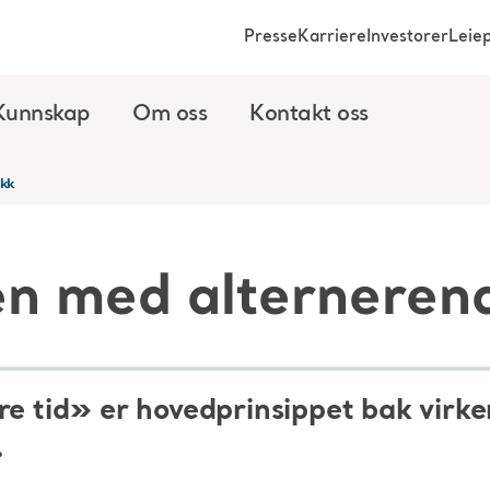
Presse
Karriere
Investorer
Leie
Kunnskap
Om oss
Kontakt oss
ykk
en med alterneren
re tid» er hovedprinsippet bak virke
.