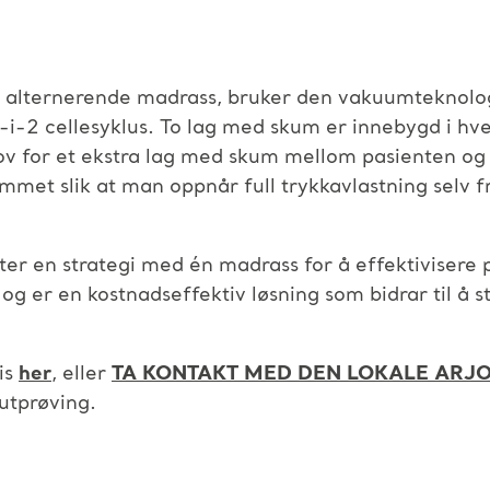
v alternerende madrass, bruker den vakuumteknolog
-i-2 cellesyklus. To lag med skum er innebygd i hver
 for et ekstra lag med skum mellom pasienten og l
et slik at man oppnår full trykkavlastning selv 
er en strategi med én madrass for å effektivisere p
 og er en kostnadseffektiv løsning som bidrar til å s
is
her
, eller
TA KONTAKT MED DEN LOKALE ARJ
 utprøving.