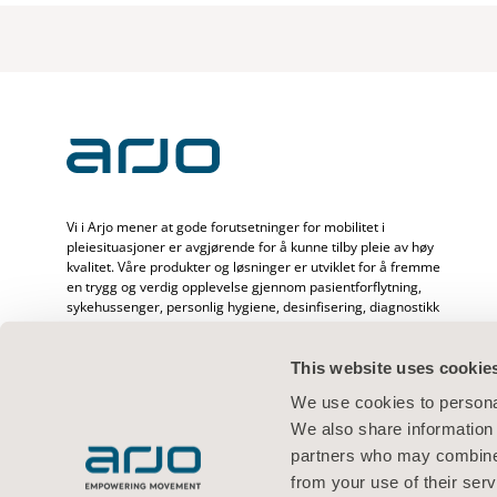
Vi i Arjo mener at gode forutsetninger for mobilitet i
pleiesituasjoner er avgjørende for å kunne tilby pleie av høy
kvalitet. Våre produkter og løsninger er utviklet for å fremme
en trygg og verdig opplevelse gjennom pasientforflytning,
sykehussenger, personlig hygiene, desinfisering, diagnostikk
og forebygging av trykkskader og venøs tromboemboli. Vi
har over 6500 ansatte over hele verden og mer enn 65 års
erfaring med pasientpleie og helsepersonell, og er opptatt
This website uses cookie
av å skape bedre helse hos mennesker som står overfor
We use cookies to personal
utfordringer knyttet til mobilitet.
We also share information 
partners who may combine i
from your use of their serv