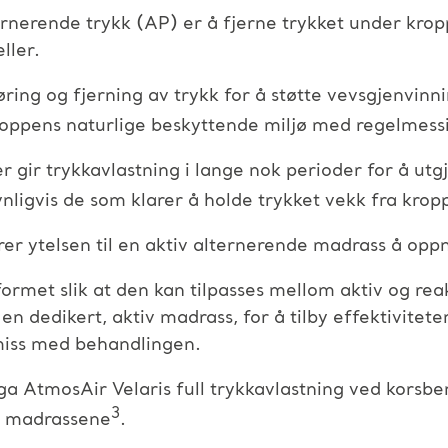
nerende trykk (AP) er å fjerne trykket under kr
ller.
føring og fjerning av trykk for å støtte vevsgjenvin
kroppens naturlige beskyttende miljø med regelmess
r gir trykkavlastning i lange nok perioder for å utgj
nligvis de som klarer å holde trykket vekk fra kro
r ytelsen til en aktiv alternerende madrass å oppnå
ormet slik at den kan tilpasses mellom aktiv og rea
 en dedikert, aktiv madrass, for å tilby effektivitete
miss med behandlingen.
ga AtmosAir Velaris full trykkavlastning ved korsb
3
de madrassene
.