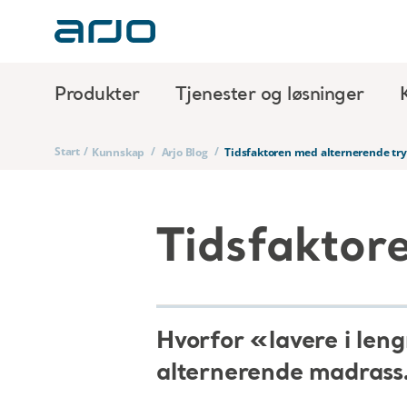
Produkter
Tjenester og løsninger
Start
/
/
/
Kunnskap
Arjo Blog
Tidsfaktoren med alternerende tr
Tidsfaktor
Hvorfor «lavere i leng
alternerende madrass