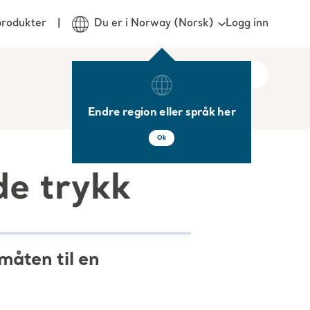
Logg inn
produkter
Du er i Norway (Norsk)
Endre region eller språk her
Ok
de trykk
måten til en