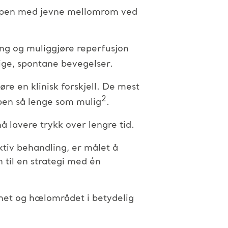
oppen med jevne mellomrom ved
ning og muliggjøre reperfusjon
ige, spontane bevegelser.
øre en klinisk forskjell. De mest
2
ppen så lenge som mulig
.
 lavere trykk over lengre tid.
ktiv behandling, er målet å
n til en strategi med én
enet og hælområdet i betydelig