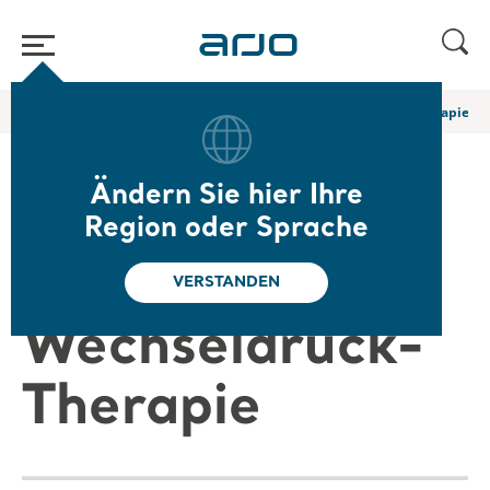
Home
/
...
/
/
Arjo Blog
Der Faktor Zeit bei der Wechseldruck-Therapie
Ändern Sie hier Ihre
Der Faktor Zeit
Region oder Sprache
bei der
VERSTANDEN
Wechseldruck-
Therapie