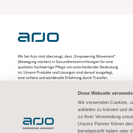
Wir bei Arjo sind überzeugt, dass „Empowering Movement“
(Bewegung stärken) in Gesundheitseinrichtungen für eine
qualitativ hochwertige Pflege von entscheidender Bedeutung
ist. Unsere Produkte und Lösungen sind darauf ausgelegt,
eine sichere und würdevolle Erfahrung durch Transfer,
medizinische Betten, Körperhygiene, Desinfektion,
Diagnostik sowie Prävention von druckbedingten
Diese Webseite verwende
Verletzungen und venöser Thromboembolie zu fördern. Wir
beschäftigen mehr als 6500 Menschen weltweit und
Wir verwenden Cookies, um
verfügen über mehr als 65 Jahre Erfahrung im Umgang mit
anbieten zu können und di
Patienten/Bewohnern und medizinischem Fachpersonal.
Außerdem setzen wir uns für bessere klinische Ergebnisse
zu Ihrer Verwendung unser
bei Menschen ein, deren Mobilität beeinträchtigt ist.
Unsere Partner führen die
bereitgestellt haben oder