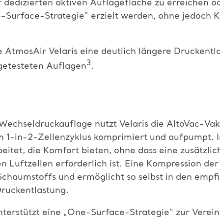
r dedizierten aktiven Auflagefläche zu erreichen o
e-Surface-Strategie“ erzielt werden, ohne jedoch 
e AtmosAir Velaris eine deutlich längere Druckentl
3
 getesteten Auflagen
.
 Wechseldruckauflage nutzt Velaris die AltoVac-Va
em 1-in-2-Zellenzyklus komprimiert und aufpumpt. In
itet, die Komfort bieten, ohne dass eine zusätzli
 Luftzellen erforderlich ist. Eine Kompression der
Schaumstoffs und ermöglicht so selbst in den empf
Druckentlastung.
terstützt eine „One-Surface-Strategie“ zur Verei