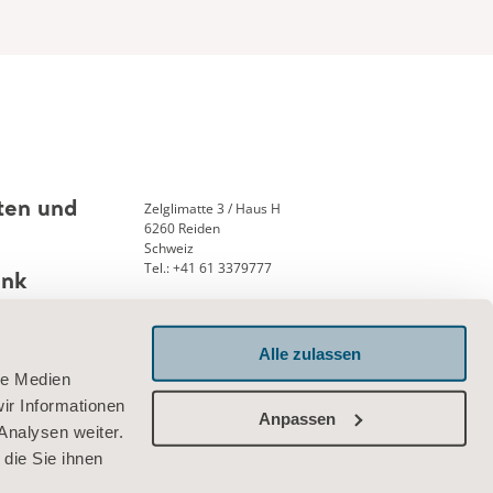
Zelglimatte 3 / Haus H
ten und
6260 Reiden
Schweiz
Tel.: +41 61 3379777
ank
Alle zulassen
le Medien
Verbinden Sie sich mit uns
ir Informationen
Anpassen
Analysen weiter.
die Sie ihnen