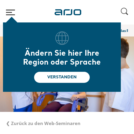
Home
/
...
/
/
Web-Seminare und E-Learning
Pflegekräfte haben das Rec
Ändern Sie hier Ihre
Region oder Sprache
VERSTANDEN
❮ Zurück zu den Web-Seminaren