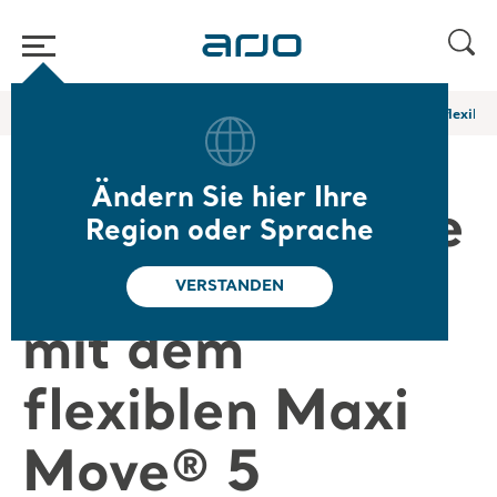
Home
/
...
/
/
Arjo Blog
Erfüllen Sie Ihre Anforderungen mit dem flexibl
Ändern Sie hier Ihre
Erfüllen Sie Ihre
Region oder Sprache
Anforderungen
VERSTANDEN
mit dem
flexiblen Maxi
Move® 5