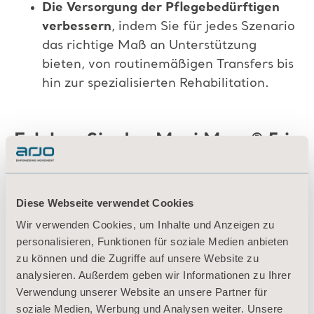
Die Versorgung der Pflegebedürftigen
verbessern
, indem Sie für jedes Szenario
das richtige Maß an Unterstützung
bieten, von routinemäßigen Transfers bis
hin zur spezialisierten Rehabilitation.
Erleben Sie den Maxi Move
®
5 in
Aktion
Kein Mensch gleicht dem anderen, und jede
Diese Webseite verwendet Cookies
Gesundheitseinrichtung muss ganz
Wir verwenden Cookies, um Inhalte und Anzeigen zu
individuellen Anforderungen gerecht werden.
personalisieren, Funktionen für soziale Medien anbieten
zu können und die Zugriffe auf unsere Website zu
Der Maxi Move
®
5 bietet eine
analysieren. Außerdem geben wir Informationen zu Ihrer
zukunftssichere Lösung, die sich an die sich
Verwendung unserer Website an unsere Partner für
ändernden Bedürfnisse von
soziale Medien, Werbung und Analysen weiter. Unsere