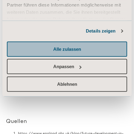
Pflegebedürftigen anpasst und gleichzeitig
Partner führen diese Informationen möglicherweise mit
die Effizienz der Pflegekräfte optimiert.
weiteren Daten zusammen, die Sie ihnen bereitgestellt
haben oder die sie im Rahmen Ihrer Nutzung der Dienste
Für uns bei Arjo gilt: Erfahren bedeutet
gesammelt haben.
verstehen. Buchen Sie noch heute eine
Details zeigen
Informationen zu Cookies
Produktvorführung, um live zu erleben, wie
sich der Maxi Move
®
5 in Ihre Einrichtung
Alle zulassen
integrieren lässt und Transfers von Menschen
aller Mobilitätsstufen verbessern kann.
Anpassen
Ablehnen
PRODUKTVORFÜHRUNG BUCHEN​
Quellen
https://www.england.nhs.uk/blog/future-development-in-