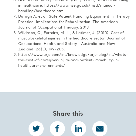
Health and Safety Executive (HSE). (2019). Manual handling
in healthcare. https://www.hse.gov.uk/msd/manual-
handling/healthcare.html​
Daragh A, et al. Safe Patient Handling Equipment in Therapy
Practice: Implications for Rehabilitation. The American
Journal of Occupational Therapy. 2013​
Wilkinson, C., Ferreira, M. L., & Latimer, J. (2010). Cost of
musculoskeletal injuries in the healthcare sector. Journal of
Occupational Health and Safety - Australia and New
Zealand, 26(3), 199-205.​
https://www.arjo.com/int/knowledge/arjo-blog/int/whats-
the-cost-of-caregiver-injury-and-patient-immobility-in-
healthcare-environments/
Share this