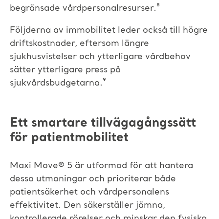
begränsade vårdpersonalresurser.⁸
​
Följderna av immobilitet leder också till högre
driftskostnader, eftersom längre
sjukhusvistelser
och ytterligare vårdbehov
sätter ytterligare press på
sjukvårdsbudgetarna.⁹
Ett smartare tillvägagångssätt
för patientmobilitet
Maxi Move
®
5 är utformad för att hantera
dessa utmaningar och prioriterar både
patientsäkerhet och vårdpersonalens
effektivitet. Den säkerställer jämna,
kontrollerade rörelser och minskar den fysiska