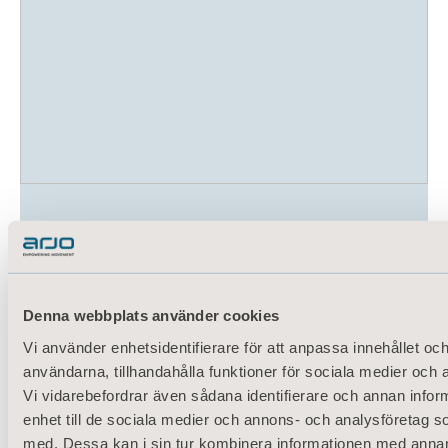
Hälso- och sjukvårdspersonal ägnar
sina liv åt att ta hand om patienter,
men många utsätts samtidigt för en
allvarlig arbetsmiljörisk –
Denna webbplats använder cookies
personskador...
Vi använder enhetsidentifierare för att anpassa innehållet och
användarna, tillhandahålla funktioner för sociala medier och a
Vi vidarebefordrar även sådana identifierare och annan inform
enhet till de sociala medier och annons- och analysföretag 
med. Dessa kan i sin tur kombinera informationen med anna