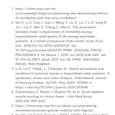
https://www.arjo.com/en-
us/knowledge/blog/us/addressing-the-devastating-effects-
of-immobility-with-the-sara-combilizer/​
Wu X, Li Z, Cao J, Jiao J, Wang Y, Liu G, Liu Y, Li F, Song B,
Jin J, Liu Y, Wen X, Cheng S, Wan X. The association
between major complications of immobility during
hospitalization nand quality of life among bedridden
patients: A 3 month prospective multi-center study. PLoS
One. 2018 Oct 12;13(10):e0205729. doi:
10.1371/journal.pone.0205729. PMID: 30312330; PMCID:
PMC6185860.3. Int Wound J. 2019 Jun;16(3):634-640. doi:
10.1111/iwj.13071. Epub 2019 Jan 28. PMID: 30693644;
PMCID: PMC7948545​
Li Z, Lin F, Thalib, L, Chaboyer W. ‘Global prevalence and
incidence of pressure injuries in hospitalised adult patients: A
systematic review and meta-analysis’, International Journal
of Nursing Studies, Vol 105, May 2020, 103456 in
https://doi.org/10.1016/j.ijnurstu.2020.103546​
Puthacheary Z, Rawal J, Mcphail M, et al. Acute skeletal
muscle wasting in critical illness. J Am Med Assoc.
2013;310:1591–600​
https://www.arjo.com/en-us/about-us/empowering-
movement/promote-greater-mobility-with-dignity/ ​