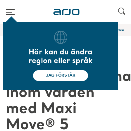
Hem
/
...
/
/
Arjo Blog
Hantera immobilitetsutmaningar inom vården me
Här kan du ändra
Hantera
region eller språk
immobilitetsutma
JAG FÖRSTÅR
inom vården
med Maxi
Move® 5