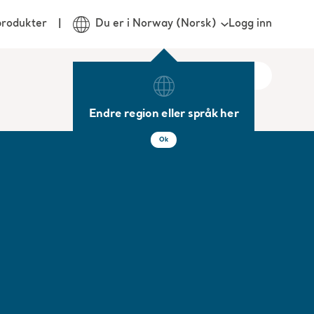
Logg inn
produkter
Du er i Norway (Norsk)
Endre region eller språk her
Ok