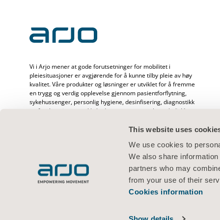
Vi i Arjo mener at gode forutsetninger for mobilitet i
pleiesituasjoner er avgjørende for å kunne tilby pleie av høy
kvalitet. Våre produkter og løsninger er utviklet for å fremme
en trygg og verdig opplevelse gjennom pasientforflytning,
sykehussenger, personlig hygiene, desinfisering, diagnostikk
og forebygging av trykkskader og venøs tromboemboli. Vi
har over 6500 ansatte over hele verden og mer enn 65 års
erfaring med pasientpleie og helsepersonell, og er opptatt
This website uses cookie
av å skape bedre helse hos mennesker som står overfor
We use cookies to personal
utfordringer knyttet til mobilitet.
We also share information 
partners who may combine i
from your use of their serv
Cookies information
Vilkår for bruk
Personvernerklæring
Nettstedserklæring
Informas
© 2026 Arjo · Med enerett
Show details