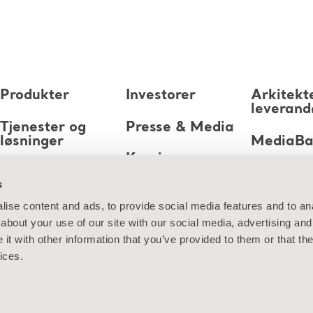
Produkter
Investorer
Arkitekt
leverand
Tjenester og
Presse & Media
løsninger
MediaB
Karriere
Kunnskap
s
Om oss
ise content and ads, to provide social media features and to anal
about your use of our site with our social media, advertising and
Kontakt oss
t with other information that you’ve provided to them or that the
ices.
jon om informasjonskapsler