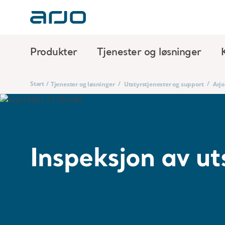
Produkter
Tjenester og løsninger
Start
/
/
/
Tjenester og løsninger
Utstyrstjenester og support
Arjo
Inspeksjon av ut