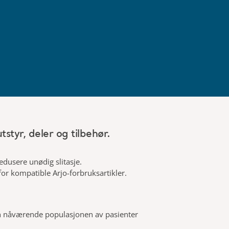
tstyr, deler og tilbehør.
redusere unødig slitasje.
 for kompatible Arjo-forbruksartikler.
 den nåværende populasjonen av pasienter