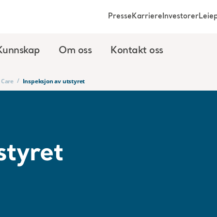
Presse
Karriere
Investorer
Leie
Kunnskap
Om oss
Kontakt oss
/
 Care
Inspeksjon av utstyret
styret