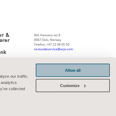
Nils Hansens vei 8
er &
0667 Oslo, Norway
ører
Telefon: +47 22 08 00 50
no.kundeservice@arjo.com
ank
Allow all
Kontakt oss
yse our traffic.
 analytics
Customize
y’ve collected