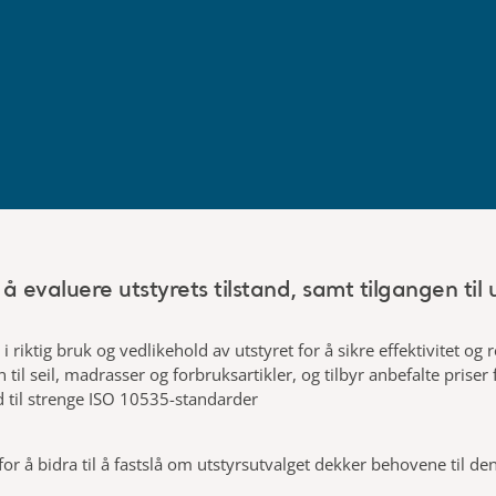
å evaluere utstyrets tilstand, samt tilgangen til u
 riktig bruk og vedlikehold av utstyret for å sikre effektivitet og 
n til seil, madrasser og forbruksartikler, og tilbyr anbefalte priser
d til strenge ISO 10535-standarder
er for å bidra til å fastslå om utstyrsutvalget dekker behovene til