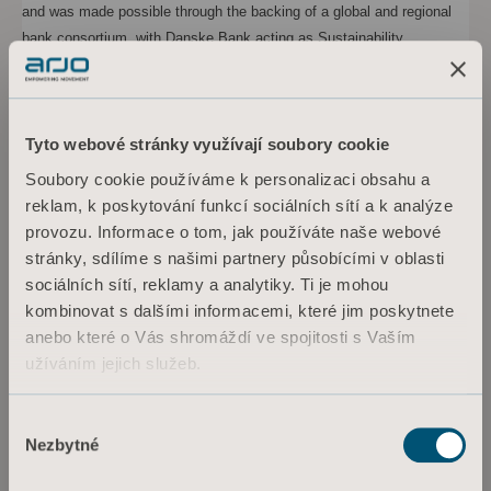
and was made possible through the backing of a global and regional
bank consortium, with Danske Bank acting as Sustainability
Coordinator and Facility Agent.
For further information, please contact:
Tyto webové stránky využívají soubory cookie
Daniel Fäldt, CFO
Tel: +46
705
603 175
Soubory cookie používáme k personalizaci obsahu a
Email:
daniel.fäldt@arjo.com
reklam, k poskytování funkcí sociálních sítí a k analýze
provozu. Informace o tom, jak používáte naše webové
Nils-Johan Granberg, Head of Group Treasury
stránky, sdílíme s našimi partnery působícími v oblasti
Tel: +46
706
081 062
sociálních sítí, reklamy a analytiky. Ti je mohou
Email:
nils-johan.granberg@arjo.com
kombinovat s dalšími informacemi, které jim poskytnete
anebo které o Vás shromáždí ve spojitosti s Vaším
Media contact:
užíváním jejich služeb.
Sara Ehinger, VP Investor Relations & Corporate Communications
Tel: +46 723 597
794
Informace o souborech cookie
Výběr
Email:
sara.ehinger@arjo.com
Nezbytné
souhlasu
About Arjo