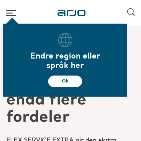
Start
/
...
/
/
Arjo Care
Prioritering
Endre region eller
Ekstra
språk her
forsikring med
Ok
enda flere
fordeler
FLEX SERVICE EXTRA gir den ekstra