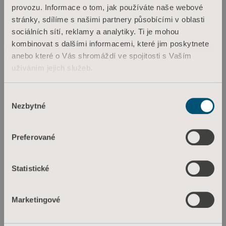
4. Alerting caregivers upon
provozu. Informace o tom, jak používáte naše webové
stránky, sdílíme s našimi partnery působícími v oblasti
garment removal to
sociálních sítí, reklamy a analytiky. Ti je mohou
facilitate tracking of IPC
kombinovat s dalšími informacemi, které jim poskytnete
anebo které o Vás shromáždí ve spojitosti s Vaším
therapy
užíváním jejich služeb.
Informace o souborech cookie
How can we help staff track and document
Výběr
Nezbytné
VTE prevention therapy? By using an
souhlasu
Intermittent Pneumatic Compression (IPC)
solution with intuitive compliance monitoring
Preferované
that detects actual garment wear-time.6
Flowtron ACS900 allows recording of and
Statistické
displays actual therapy as well as non-
compliant time, and alerts upon lack of
Marketingové
adherence. This makes it easier for caregivers
to ensure compliance with prescribed therapy