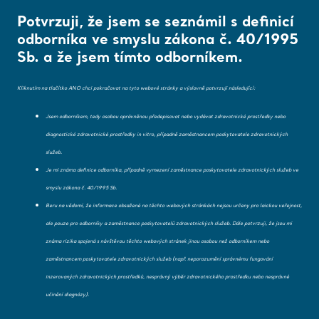
Potvrzuji, že jsem se seznámil s definicí
odborníka ve smyslu zákona č. 40/1995
Sb. a že jsem tímto odborníkem.
Domovská stránka
/
...
/
/
Arjo Blog
Five key benefits of our upgraded V
Kliknutím na tlačítko ANO chci pokračovat na tyto webové stránky a výslovně potvrzuji následující:
Jsem odborníkem, tedy osobou oprávněnou předepisovat nebo vydávat zdravotnické prostředky nebo
Zde změňte region
Five key
diagnostické zdravotnické prostředky in vitro, případně zaměstnancem poskytovatele zdravotnických
nebo jazyk
služeb.
Je mi známa definice odborníka, případně vymezení zaměstnance poskytovatele zdravotnických služeb ve
benefits of our
CHÁPU
smyslu zákona č. 40/1995 Sb.
Beru na vědomí, že informace obsažené na těchto webových stránkách nejsou určeny pro laickou veřejnost,
upgraded VTE
ale pouze pro odborníky a zaměstnance poskytovatelů zdravotnických služeb. Dále potvrzuji, že jsou mi
známa rizika spojená s návštěvou těchto webových stránek jinou osobou než odborníkem nebo
prevention
zaměstnancem poskytovatele zdravotnických služeb (např. neporozumění správnému fungování
inzerovaných zdravotnických prostředků, nesprávný výběr zdravotnického prostředku nebo nesprávné
solution
učinění diagnózy).