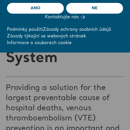
Flowtron®
ANO
NE
Kontaktujte nás
Active
Podmínky použití
Zásady ochrany osobních údajů
Zásady týkající se webových stránek
Compression
Informace o souborech cookie
System
Providing a solution for the
largest preventable cause of
hospital deaths, venous
thromboembolism (VTE)
prevention is an important and