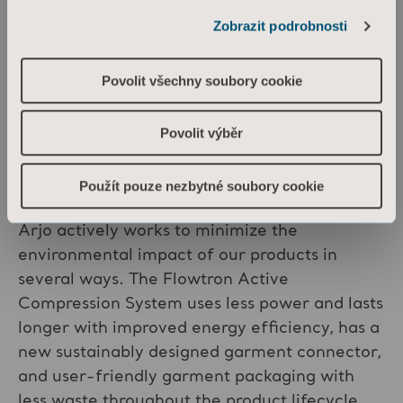
and to enter accurate data into patient
Zobrazit podrobnosti
records.
Povolit všechny soubory cookie
5. Improving environmental
Povolit výběr
sustainability in VTE
prevention
Použít pouze nezbytné soubory cookie
Arjo actively works to minimize the
environmental impact of our products in
several ways. The Flowtron Active
Compression System uses less power and lasts
longer with improved energy efficiency, has a
new sustainably designed garment connector,
and user-friendly garment packaging with
less waste throughout the product lifecycle.