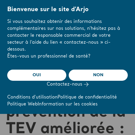
Bienvenue sur le site d’Arjo
Si vous souhaitez obtenir des informations
complémentaires sur nos solutions, n’hésitez pas à
Accueil
/
...
/
/
Arjo Blog
Cinq avantages clés de notre solution de préven
contacter le responsable commercial de votre
secteur à l’aide du lien « contactez-nous » ci-
dessous.
Modifiez votre
Êtes-vous un professionnel de santé?
Cinq avantages
région ou votre
langue ici
clés de notre
OUI
NON
Contactez-nous
J'AI COMPRIS
solution de
Conditions d’utilisation
Politique de confidentialité
Politique Web
Information sur les cookies
prévention de la
TEV améliorée :