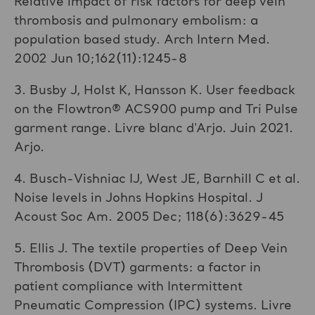
Relative impact of risk factors for deep vein
thrombosis and pulmonary embolism: a
population based study. Arch Intern Med.
2002 Jun 10;162(11):1245-8
3. Busby J, Holst K, Hansson K. User feedback
on the Flowtron® ACS900 pump and Tri Pulse
garment range. Livre blanc d'Arjo. Juin 2021.
Arjo.
4. Busch-Vishniac IJ, West JE, Barnhill C et al.
Noise levels in Johns Hopkins Hospital. J
Acoust Soc Am. 2005 Dec; 118(6):3629-45
5. Ellis J. The textile properties of Deep Vein
Thrombosis (DVT) garments: a factor in
patient compliance with Intermittent
Pneumatic Compression (IPC) systems. Livre