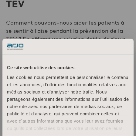
TEV
Comment pouvons-nous aider les patients à
se sentir à l’aise pendant la prévention de la
TEV ? En offrant une solution dotée de tissus
haut de gamme confortables encourageant le
patient à porter son attelle pendant le
traitement, Flowtron relève ce défi majeur
Ce site web utilise des cookies.
avec des attelles qui se révèlent confortables,
Les cookies nous permettent de personnaliser le contenu
favorisent une prévention efficace et
et les annonces, d'offrir des fonctionnalités relatives aux
contribuent à améliorer les résultats
médias sociaux et d'analyser notre trafic. Nous
cliniques.5
partageons également des informations sur l'utilisation de
notre site avec nos partenaires de médias sociaux, de
4. Personnel soignant
publicité et d'analyse, qui peuvent combiner celles-ci
averti lors du retrait de
avec d'autres informations que vous leur avez fournies
ou qu'ils ont collectées lors de votre utilisation de leurs
l’attelle pour faciliter le
services.