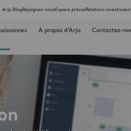
Arjo Blog
Rejoignez-nous
Espace presse
Relations investisseur
aissances
À propos d’Arjo
Contactez-no
sation
ion