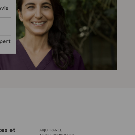
vis
pert
ARJO FRANCE
tes et