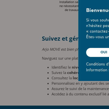
Bienvenue
Si vous souh
n’hésitez pa
« contactez-
Suivez et gérez vos éq
Êtes-vous un
Arjo MOVE est bien plus qu’une solution
OUI
Naviguez sur une plateforme web intuitiv
Conditions d’
Identifiez le
niveau fonctionnel
d
Information 
Suivez la
cohérence d'utilisatio
Consultez la
localisation
des équi
Personnalisez en y ajoutant des se
Assurez le suivi de la maintenance
Accédez à du contenu exclusif lié a