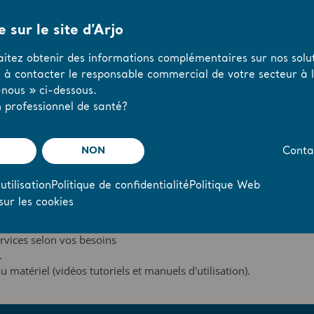
 sur le site d’Arjo
aitez obtenir des informations complémentaires sur nos solut
s à contacter le responsable commercial de votre secteur à l’
nous » ci-dessous.
uipements
 professionnel de santé?
 de géolocalisation !
NON
Conta
e, personnalisable et évolutive :
utilisation
Politique de confidentialité
Politique Web
es résidents.
sur les cookies
n
du matériel.
pements en temps réel.
rvices selon vos besoins
.
u matériel (vidéos tutoriels et manuels d'utilisation).