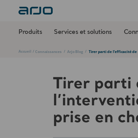
Produits
Services et solutions
Conn
Accueil
/
/
/
Connaissances
Arjo Blog
Tirer parti de l’efficacité d
Tirer parti 
l’intervent
prise en c