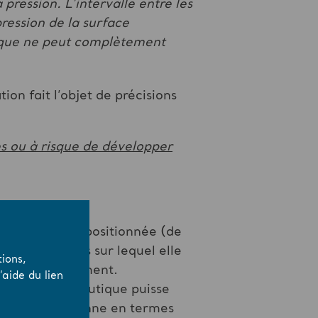
 pression. L’intervalle entre les
ression de la surface
tique ne peut complètement
on fait l’objet de précisions
es ou à risque de développer
le doit être repositionnée (de
ou le matelas sur lequel elle
ions,
 repositionnement.
aide du lien
surface thérapeutique puisse
nse de la personne en termes