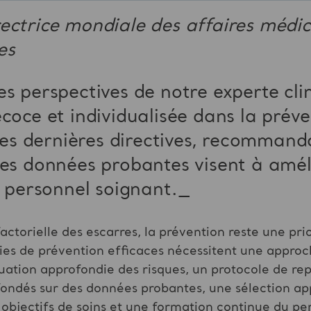
ectrice mondiale des affaires médic
res
es perspectives de notre
experte cli
écoce et individualisée
dans la préve
es dernières
directives, recommanda
des données probantes visent à
améli
e personnel soignant.
_
factorielle des escarres, la prévention reste une pri
égies de prévention efficaces nécessitent une appro
luation approfondie des risques, un protocole de re
 fondés sur des données probantes, une sélection ap
objectifs de soins et une formation continue du per