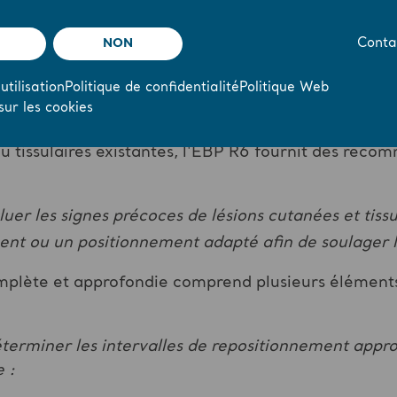
ntervalle en conséquence.
NON
Conta
ponse de la personne en termes d'ef
utilisation
Politique de confidentialité
Politique Web
 partir de plusieurs éléments, y compris l’évaluatio
sur les cookies
le niveau de confort et les habitudes de sommeil. Que
u tissulaires existantes, l'EBP R6 fournit des rec
er les signes précoces de lésions cutanées et tissu
ent ou un positionnement adapté afin de soulager 
mplète et approfondie comprend plusieurs éléments,
erminer les intervalles de repositionnement appropr
 :