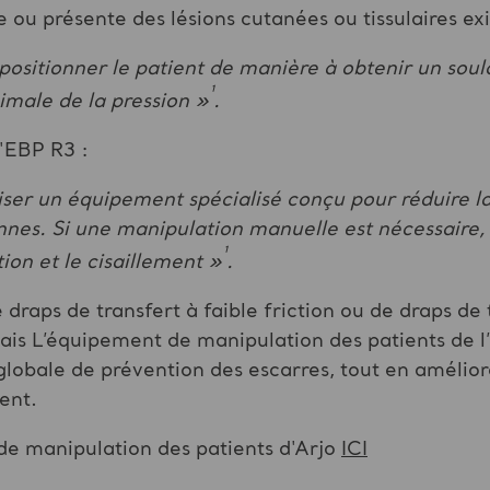
e ou présente des lésions cutanées ou tissulaires e
ositionner le patient de manière à obtenir un sou
¹
imale de la pression »
.
'EBP R3 :
ser un équipement spécialisé conçu pour réduire la f
es. Si une manipulation manuelle est nécessaire, i
¹
tion et le cisaillement »
.
de draps de transfert à faible friction ou de draps d
ais L’équipement de manipulation des patients de l
 globale de prévention des escarres, tout en améliora
ent.
 de manipulation des patients d'Arjo
ICI