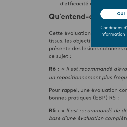
d'efficacité et ajuster l'i
OUI
Qu’entend-on par « ré
Conditions d’
Cette évaluation peut se faire à
Information 
tissus, les objectifs de soins, 
présente des lésions cutanées o
ce sujet :
R6 :
« Il est recommandé d’évalu
un repositionnement plus fréqu
Pour rappel, une évaluation co
bonnes pratiques (EBP) R5 :
R5 :
« Il est recommandé de dét
base d’une évaluation complète