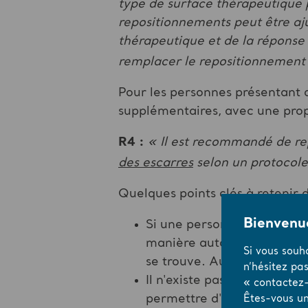
type de surface thérapeutique po
repositionnements peut être aju
thérapeutique et de la répons
remplacer le repositionnement
Pour les personnes présentant de
supplémentaires, avec une propo
R4 :
« Il est recommandé de re
des escarres
selon un protocole
Quelques points clés à retenir
Bienvenue
Si une personne est à risqu
manière autonome ou avec a
Si vous souh
se trouve. Aucune surface
n’hésitez pa
Il n'existe pas d'intervall
« contactez-
permettre d'ajuster cet in
Êtes-vous un