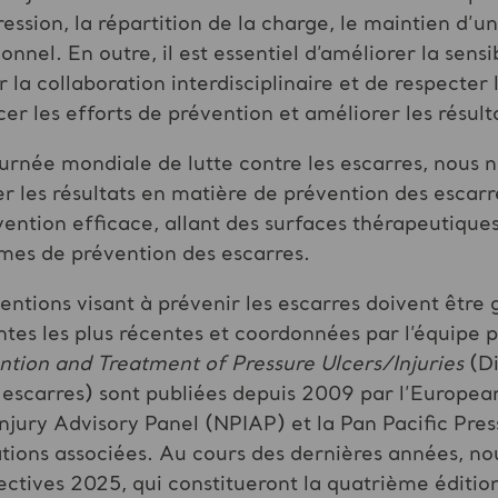
ression, la répartition de la charge, le maintien d’u
tionnel. En outre, il est essentiel d’améliorer la sensi
 la collaboration interdisciplinaire et de respecter 
r les efforts de prévention et améliorer les résulta
ournée mondiale de lutte contre les escarres, nous
rer les résultats en matière de prévention des esc
ention efficace, allant des surfaces thérapeutique
es de prévention des escarres.
rventions visant à prévenir les escarres doivent être 
es les plus récentes et coordonnées par l’équipe pl
ntion
and
Treatment
of Pressure Ulcers/Injuries
(Di
s escarres) sont publiées depuis 2009 par l’Europea
njury Advisory Panel (NPIAP) et la Pan Pacific Pres
tions associées. Au cours des dernières années, nou
tives 2025, qui constitueront la quatrième édition e