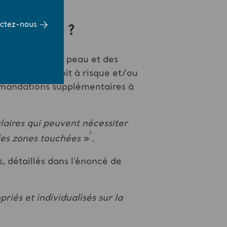
ctez-nous
ficacité » ?
n visuelle de la peau et des
 la personne soit à risque et/ou
ommandations supplémentaires à
laires qui peuvent nécessiter
¹
les zones touchées
»
.
 détaillés dans l’énoncé de
iés et individualisés sur la