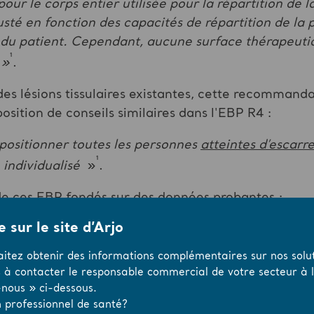
ur le corps entier utilisée pour la répartition de la
sté en fonction des capacités de répartition de la p
e du patient. Cependant, aucune surface thérapeu
¹
 »
.
s lésions tissulaires existantes, cette recommandati
sition de conseils similaires dans l'EBP R4 :
positionner toutes les personnes
atteintes d’escarr
¹
 individualisé
»
.
 de ces EBP fondés sur des données probantes :
 sur le site d’Arjo
e ou présente des lésions cutanées ou tissulaires, el
ssistance), quel que soit la surface thérapeutique 
aitez obtenir des informations complémentaires sur nos solut
 thérapeutique ne peut remplacer complètement le
s à contacter le responsable commercial de votre secteur à l’
e de repositionnement prédéterminé et, bien que la 
nous » ci-dessous.
tervalle, nous devons surveiller et observer la répo
 professionnel de santé?