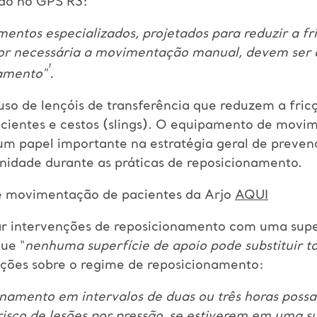
ido no GPS R3:
entos especializados, projetados para reduzir a fr
 for necessária a movimentação manual, devem ser 
¹
hamento"
.
uso de lençóis de transferência que reduzem a fric
cientes e cestos (slings). O equipamento de movi
m papel importante na estratégia geral de prevenç
nidade durante as práticas de reposicionamento.
de movimentação de pacientes da Arjo
AQUI
intervenções de reposicionamento com uma superf
ue "
nenhuma superfície de apoio pode substituir 
ções sobre o regime de reposicionamento:
namento em intervalos de duas ou três horas poss
isco de lesões por pressão, se estiverem em uma su