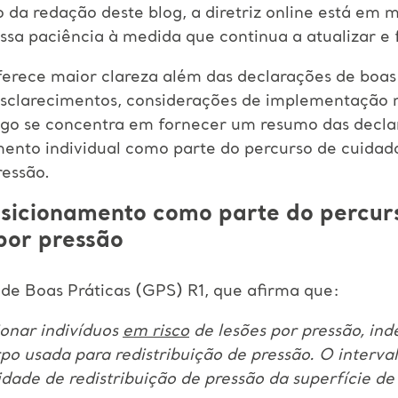
da redação deste blog, a diretriz online está em m
ssa paciência à medida que continua a atualizar e f
oferece maior clareza além das declarações de boas 
esclarecimentos, considerações de implementação 
igo se concentra em fornecer um resumo das declar
mento individual como parte do percurso de cuidad
ressão.
osicionamento como parte do percur
por pressão
e Boas Práticas (GPS) R1, que afirma que:
ionar indivíduos
em risco
de lesões por pressão, in
orpo usada para redistribuição de pressão. O interv
dade de redistribuição de pressão da superfície de