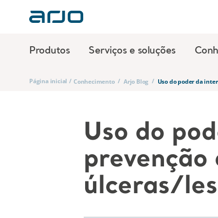
Produtos
Serviços e soluções
Conh
Página inicial
/
/
/
Conhecimento
Arjo Blog
Uso do poder da inte
Uso do pod
prevenção 
úlceras/le