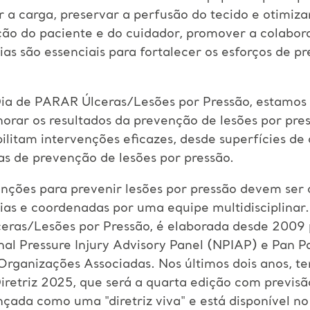
ir a carga, preservar a perfusão do tecido e otimiza
ão do paciente e do cuidador, promover a colaboraç
ias são essenciais para fortalecer os esforços de p
Dia de PARAR Úlceras/Lesões por Pressão, estamo
lhorar os resultados da prevenção de lesões por pr
ilitam intervenções eficazes, desde superfícies de 
s de prevenção de lesões por pressão.
enções para prevenir lesões por pressão devem ser 
as e coordenadas por uma equipe multidisciplinar. 
eras/Lesões por Pressão, é elaborada desde 2009 
l Pressure Injury Advisory Panel (NPIAP) e Pan Pac
rganizações Associadas. Nos últimos dois anos, 
retriz 2025, que será a quarta edição com previsão
ançada como uma "diretriz viva" e está disponível no