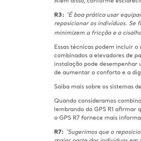
Além disso, conforme esclarec
R3:
"É boa prática usar equipam
reposicionar os indivíduos. Se
minimizem a fricção e o cisal
Essas técnicas podem incluir o 
combinados a elevadores de pa
instalação pode desempenhar u
de aumentar o conforto e a dig
Saiba mais sobre os sistemas 
Quando consideramos combinar 
lembrando do GPS R1 afirmar q
o GPS R7 fornece mais informa
R7:
"Sugerimos que o reposicio
maior parte dos indivíduos em r