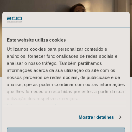
Este website utiliza cookies
Utilizamos cookies para personalizar conteúdo e
anúncios, fornecer funcionalidades de redes sociais e
analisar o nosso tráfego. Também partilhamos
informações acerca da sua utilização do site com os
nossos parceiros de redes sociais, de publicidade e de
análise, que as podem combinar com outras informações
Resolver os maiores
que lhes forneceu ou recolhidas por estes a partir da sua
utilização dos respetivos serviços.
desafios em cuidados
Informação sobre cookies
Mostrar detalhes
com a saúde