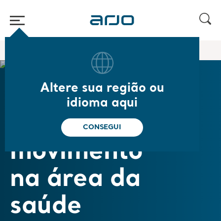
Página inicial
/
/
Sobre nós
Empowering Movement
Altere sua região ou
Vamos
idioma aqui
capacitar o
CONSEGUI
movimento
na área da
saúde