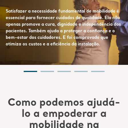
Satisfazer a necessidade fundamental de mobilidade é
essencial para
fornecer cuidados de qualidade. Ela não
apenas promove a cura
, dignidade
e independência dos
pacientes. Também ajuda a proteger
a confiança
e o
bem-estar dos cuidadores. E foi comprovado
que
otimiza
os
custos e a eficiência da instalação.
Como podemos ajudá-
lo a empoderar a
mobilidade na