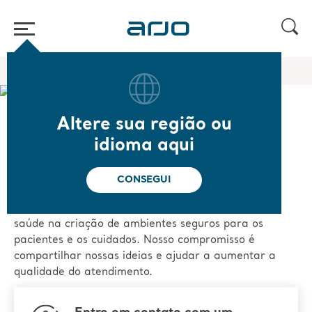
Página inicial
/
Conhecimento
Altere sua região ou
Cuidando da saúde
idioma aqui
desde 1957
CONSEGUI
Há mais de 65 anos, auxiliamos os profissionais de
saúde na criação de ambientes seguros para os
pacientes e os cuidados. Nosso compromisso é
compartilhar nossas ideias e ajudar a aumentar a
qualidade do atendimento.