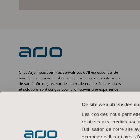
Chez Arjo, nous sommes convaincus qu’il est essentiel de
favoriser le mouvement dans les environnements de soins
de santé afin de garantir des soins de qualité. Nos produits
et solutions sont conçus pour promouvoir une expérience
sûre et offrir davantage de dignité à travers le transfert des
patients, les lits médicaux, l’hygiène personnelle, la
Ce site web utilise des co
désinfection, le diagnostic et la prévention des escarres ainsi
que la thromboembolie veineuse. Avec plus de
Les cookies nous permetten
6 500 personnes dans le monde et 65 ans d’expérience en
relatives aux médias socia
matière de besoins des patients et des professionnels de la
santé, nous nous engageons à améliorer la vie des
l'utilisation de notre site
personnes confrontées à des problèmes de mobilité.
combiner celles-ci avec d'