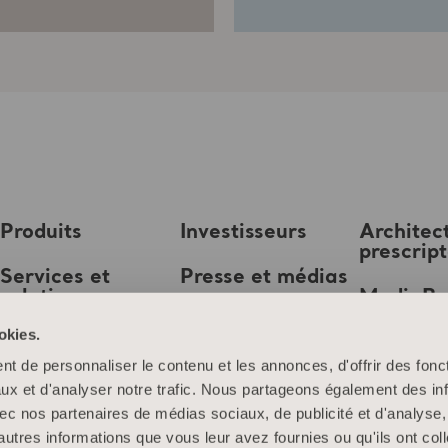
Produits
Investisseurs
Architec
prescrip
Services et
Presse et médias
solutions
MediaB
Emploi
okies.
Connaissances
t de personnaliser le contenu et les annonces, d'offrir des fonct
À propos d’Arjo
ux et d'analyser notre trafic. Nous partageons également des in
 avec nos partenaires de médias sociaux, de publicité et d'analyse
Contactez-nous
autres informations que vous leur avez fournies ou qu'ils ont col