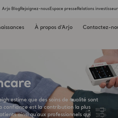
Arjo Blog
Rejoignez-nous
Espace presse
Relations investisseur
aissances
À propos d’Arjo
Contactez-no
hcare
leigh estime que des soins de qualité sont
La confiance est la contribution la plus
tients ainsi qu’aux professionnels qui