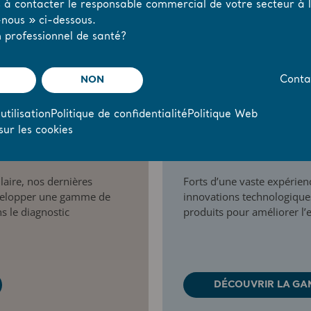
s à contacter le responsable commercial de votre secteur à l’
nous » ci-dessous.
 professionnel de santé?
NON
Conta
utilisation
Politique de confidentialité
Politique Web
sur les cookies
Surveillance
laire, nos dernières
Forts d’une vaste expérien
évelopper une gamme de
innovations technologiqu
ns le diagnostic
produits pour améliorer l’ef
DÉCOUVRIR LA GA