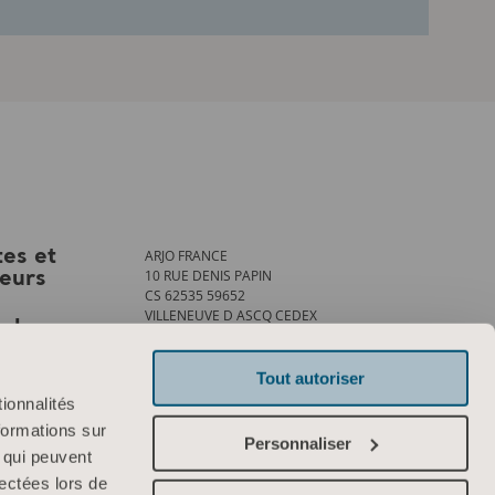
ARJO FRANCE
tes et
10 RUE DENIS PAPIN
teurs
CS 62535 59652
VILLENEUVE D ASCQ CEDEX
ank
Tél. : +33 (0)3 20 28 13 13
Fax : +33 (0)3 20 28 13 14
info.france@arjo.com
Tout autoriser
ionnalités
Contactez-nous
formations sur
Personnaliser
, qui peuvent
lectées lors de