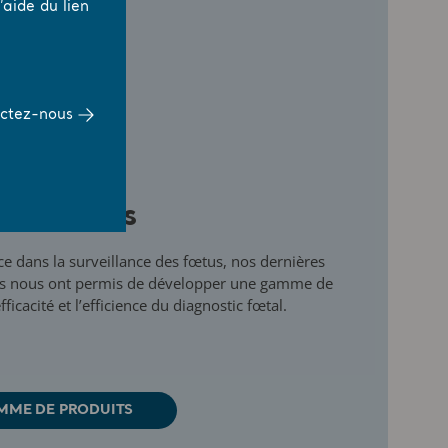
aide du lien
ctez-nous
 des fœtus
ce dans la surveillance des fœtus, nos dernières
es nous ont permis de développer une gamme de
ficacité et l’efficience du diagnostic fœtal.
MME DE PRODUITS