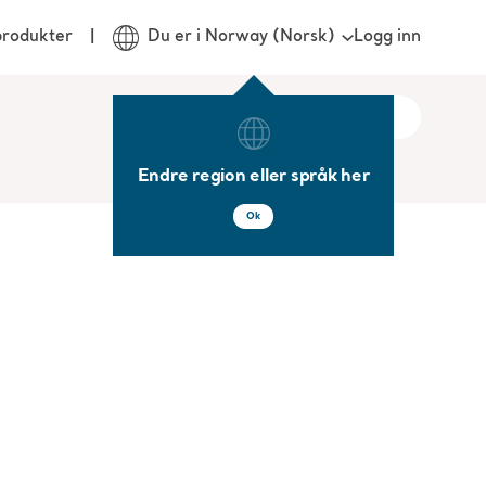
Logg inn
produkter
Du er i Norway (Norsk)
Endre region eller språk her
Ok