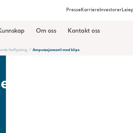
Presse
Karriere
Investorer
Leie
Kunnskap
Om oss
Kontakt oss
/
tende forflytning
Amputasjonsseil med klips
eil