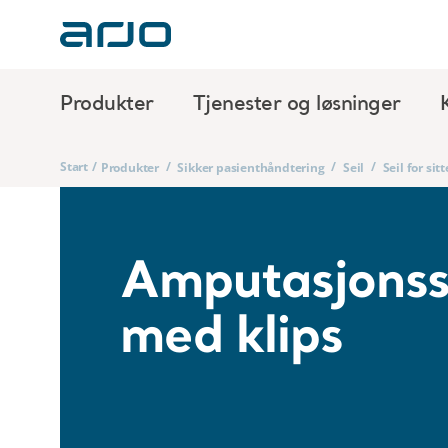
Produkter
Tjenester og løsninger
Start
/
/
/
/
Produkter
Sikker pasienthåndtering
Seil
Seil for sit
Amputasjonss
med klips