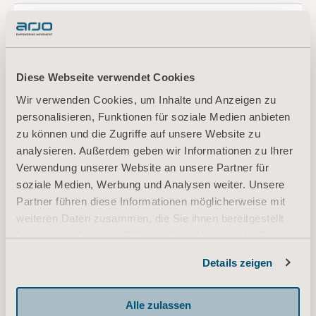
Arjo sling sizing and measurement
guide
Typ: Kurzanleitung (QRG)
Diese Webseite verwendet Cookies
Wir verwenden Cookies, um Inhalte und Anzeigen zu
DE for Switzerland, Belgium, Germany, Austria
personalisieren, Funktionen für soziale Medien anbieten
zu können und die Zugriffe auf unsere Website zu
DOWNLOAD
analysieren. Außerdem geben wir Informationen zu Ihrer
Verwendung unserer Website an unsere Partner für
soziale Medien, Werbung und Analysen weiter. Unsere
Sling selection and application
Partner führen diese Informationen möglicherweise mit
Clinical Focus
weiteren Daten zusammen, die Sie ihnen bereitgestellt
Typ: Klinische Zusammenfassung
und/oder Dokument zum klinischen Fokus
haben oder die sie im Rahmen Ihrer Nutzung der Dienste
gesammelt haben.
Details zeigen
DE for Switzerland, Germany, Austria
Informationen zu Cookies
DOWNLOAD
Alle zulassen