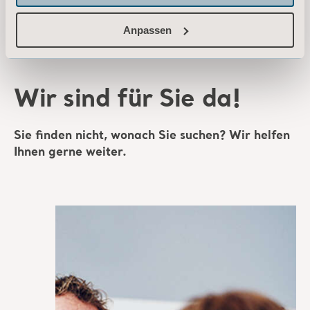
* Bitte wenden Sie sich an Ihren Vertriebspartner vor Ort, ob das Produkt
Anpassen
in Ihrem Land verfügbar ist.
Wir sind für Sie da!
Sie finden nicht, wonach Sie suchen? Wir helfen
Ihnen gerne weiter.