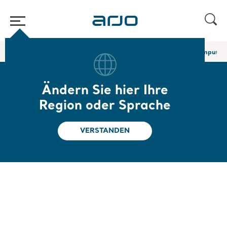
Home
/
...
/
/
Körpergurte für den Sitztransfer
Clipgurt für Beinamputier
Ändern Sie hier Ihre
Clipgurt für
Region oder Sprache
Beinamputierte
VERSTANDEN