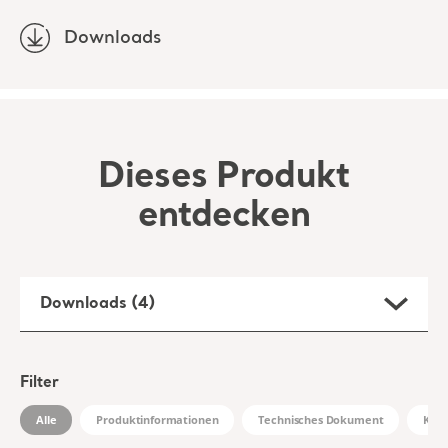
Downloads
Dieses Produkt
entdecken
Downloads (4)
Filter
Alle
Produktinformationen
Technisches Dokument
Klin