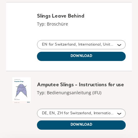
Slings Leave Behind
Typ: Broschüre
EN for Switzerland, International, United States of America, Australia, Belgium, Germany, Denmark, Spain, France, United Kingdom of Great Britain and Northern Ireland, Norway, Sweden, Ireland, Canada, New Zealand, Italy, Netherlands, Portugal, Brazil, Austria, Russia, Finland, South Africa
DOWNLOAD
Amputee Slings - Instructions for use
Typ: Bedienungsanleitung (IFU)
DE, EN, ZH for Switzerland, International, United States of America, Australia, Belgium, Germany, United Kingdom of Great Britain and Northern Ireland, Canada, New Zealand, China, Austria
DOWNLOAD