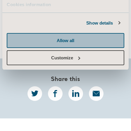
Daragh A, et al. Safe Patient Handling Equipment in Therapy
Cookies information
Practice: Implications for Rehabilitation. The American
Journal of Occupational Therapy. 2013​
https://www.arjo.com/int/knowledge/arjo-blog/int/5-
Show details
solutions-to-support-single-handed-care/​
NHS Vacancy Statistics England April 2015 – September
2022 Experimental Statistics
Allow all
Customize
Share this