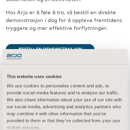
Hos Arjo er å føle å tro
, så bestill en direkte
demonstrasjon i dag for å oppleve fremtidens
tryggere og mer effektive forflytninger.
BESTILL EN DEMONSTRASJON
Referanser
This website uses cookies
Harrison, D. Single Handed Care Part One The Winning
We use cookies to personalise content and ads, to
Formula. ATToday, UK. Tilgjengelig fra http://attoday.
provide social media features and to analyse our traffic.
co.uk/single-handed-care-part-one-the-winning-formula/
We also share information about your use of our site with
Accessed on 02.04.2020​
ISO/TR 12296:2012 Ergonomics – Manual Handling of
our social media, advertising and analytics partners who
People in the Healthcare Sector, 2012​
may combine it with other information that you’ve
Richardson et al. Perspectives on preventing musculoskeletal
provided to them or that they’ve collected from your use
injuries in nurses: A qualitative study. Nursing Open. 2019.
6;915-929​
of their services.